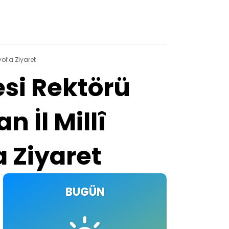
yol’a Ziyaret
si Rektörü
n İl Millî
a Ziyaret
BUGÜN