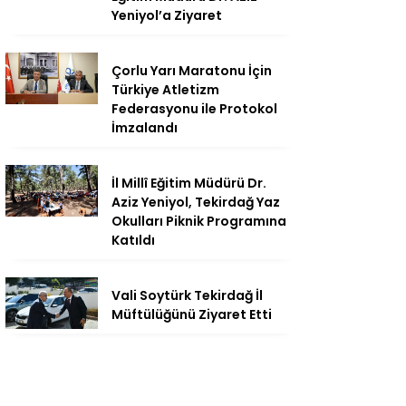
Yeniyol’a Ziyaret
Çorlu Yarı Maratonu İçin
Türkiye Atletizm
Federasyonu ile Protokol
İmzalandı
İl Millî Eğitim Müdürü Dr.
Aziz Yeniyol, Tekirdağ Yaz
Okulları Piknik Programına
Katıldı
Vali Soytürk Tekirdağ İl
Müftülüğünü Ziyaret Etti