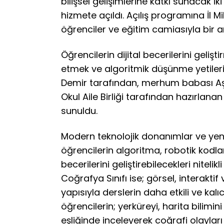
bilişsel gelişimlerine katkı sunacak 
hizmete açıldı. Açılış programına İl Mi
öğrenciler ve eğitim camiasıyla bir a
Öğrencilerin dijital becerilerini gelişt
etmek ve algoritmik düşünme yetile
Demir tarafından, merhum babası Aşir
Okul Aile Birliği tarafından hazırlan
sunuldu.
Modern teknolojik donanımlar ve yenil
öğrencilerin algoritma, robotik kodla
becerilerini geliştirebilecekleri nitel
Coğrafya Sınıfı ise; görsel, interaktif
yapısıyla derslerin daha etkili ve kal
öğrencilerin; yerküreyi, harita bilimin
eşliğinde inceleyerek coğrafi olayl