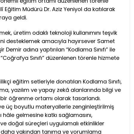
iki önemli eğitim ortamı düzenlenen törenle
llî Eğitim Müdürü Dr. Aziz Yeniyol da katılarak
raya geldi.
irmek, üretim odaklı teknoloji kullanımını teşvik
rini desteklemek amacıyla hayırsever Samet
 Demir adına yaptırılan “Kodlama Sınıfı” ile
an “Coğrafya Sınıfı” düzenlenen törenle hizmete
ikçi eğitim setleriyle donatılan Kodlama Sınıfı,
ma, yazılım ve yapay zekâ alanlarında bilgi ve
ikli bir öğrenme ortamı olarak tasarlandı.
 ve üç boyutlu materyallerle zenginleştirilmiş
ıcı hâle gelmesine katkı sağlamasını,
i ve doğal süreçleri uygulamalı etkinlikler
arı daha yakından tanıma ve yorumlama