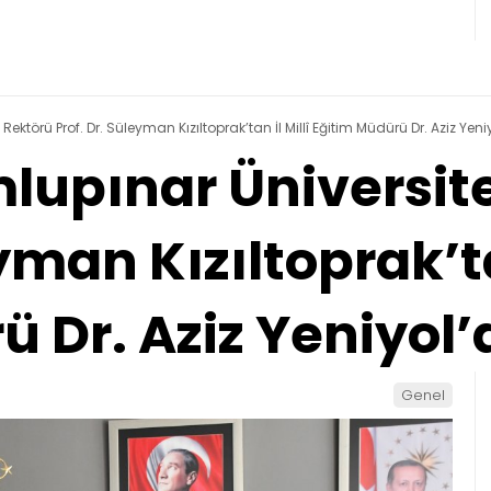
ktörü Prof. Dr. Süleyman Kızıltoprak’tan İl Millî Eğitim Müdürü Dr. Aziz Yeni
upınar Üniversite
yman Kızıltoprak’ta
 Dr. Aziz Yeniyol’
Genel