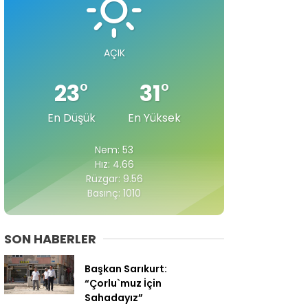
AÇIK
23
°
31
°
En Düşük
En Yüksek
Nem: 53
Hız: 4.66
Rüzgar: 9.56
Basınç: 1010
SON HABERLER
Başkan Sarıkurt:
“Çorlu`muz İçin
Sahadayız”