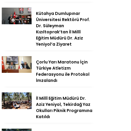
Kütahya Dumlupınar
Üniversitesi Rektörü Prof.
Dr. Süleyman
Kızıltoprak’tan İl Millî
Eğitim Müdürü Dr. Aziz
Yeniyol’a Ziyaret
Çorlu Yarı Maratonu İçin
Türkiye Atletizm
Federasyonu ile Protokol
İmzalandı
İl Millî Eğitim Müdürü Dr.
Aziz Yeniyol, Tekirdağ Yaz
Okulları Piknik Programına
Katıldı