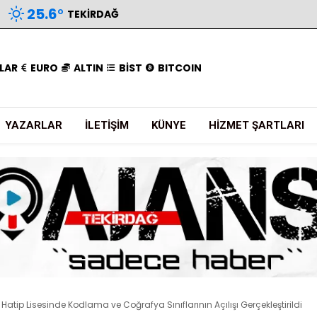
25.6
°
TEKIRDAĞ
LAR
EURO
ALTIN
BİST
BITCOIN
YAZARLAR
İLETIŞIM
KÜNYE
HIZMET ŞARTLARI
ip Lisesinde Kodlama ve Coğrafya Sınıflarının Açılışı Gerçekleştirildi