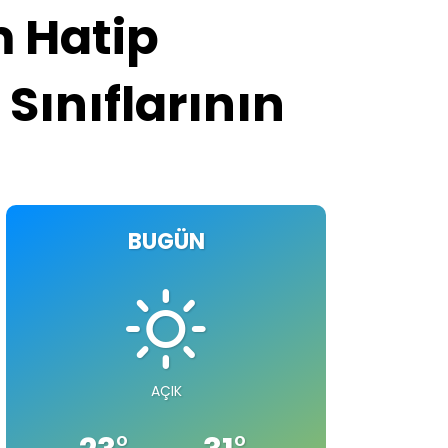
 Hatip
Sınıflarının
BUGÜN
AÇIK
°
°