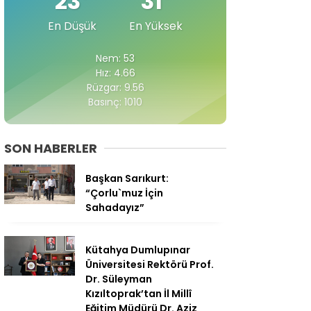
23
31
En Düşük
En Yüksek
Nem: 53
Hız: 4.66
Rüzgar: 9.56
Basınç: 1010
SON HABERLER
Başkan Sarıkurt:
“Çorlu`muz İçin
Sahadayız”
Kütahya Dumlupınar
Üniversitesi Rektörü Prof.
Dr. Süleyman
Kızıltoprak’tan İl Millî
Eğitim Müdürü Dr. Aziz