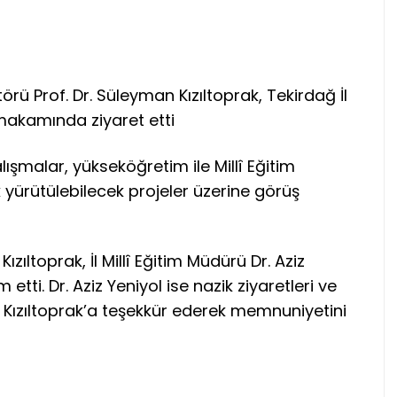
rü Prof. Dr. Süleyman Kızıltoprak, Tekirdağ İl
 makamında ziyaret etti
ışmalar, yükseköğretim ile Millî Eğitim
ak yürütülebilecek projeler üzerine görüş
zıltoprak, İl Millî Eğitim Müdürü Dr. Aziz
tti. Dr. Aziz Yeniyol ise nazik ziyaretleri ve
r. Kızıltoprak’a teşekkür ederek memnuniyetini