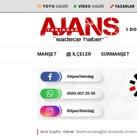
FOTO
GALERİ
VİDEO
GALERİ
YAZARLAR
DO
MANŞET
İLÇELER
SÜRMANŞET
Ana Sayfa
›
Genel
›
Marmaraereğlisi Anadolu İmam Hat