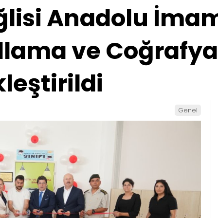
lisi Anadolu İmam
dlama ve Coğrafya 
leştirildi
Genel