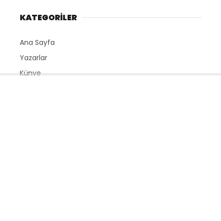
KATEGORİLER
Ana Sayfa
Yazarlar
Künye
Gizlilik Politikası
İletişim
SERVİSLER
Nöbetçi Eczaneler
Namaz Vakitleri
Hava Durumu
Puan Durumları
Yayınlar