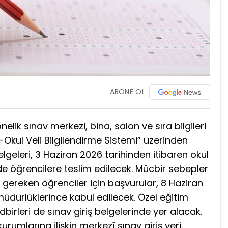
ABONE OL
ik sınav merkezi, bina, salon ve sıra bilgileri
 “e-Okul Veli Bilgilendirme Sistemi” üzerinden
belgeleri, 3 Haziran 2026 tarihinden itibaren okul
de öğrencilere teslim edilecek. Mücbir sebepler
i gereken öğrenciler için başvurular, 8 Haziran
m müdürlüklerince kabul edilecek. Özel eğitim
dbirleri de sınav giriş belgelerinde yer alacak.
rumlarına ilişkin merkezî sınav giriş yeri