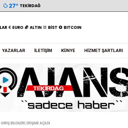
27
°
TEKIRDAĞ
LAR
EURO
ALTIN
BİST
BITCOIN
YAZARLAR
İLETIŞIM
KÜNYE
HIZMET ŞARTLARI
İRİŞ BİLGİLERİ, ERİŞİME AÇILDI