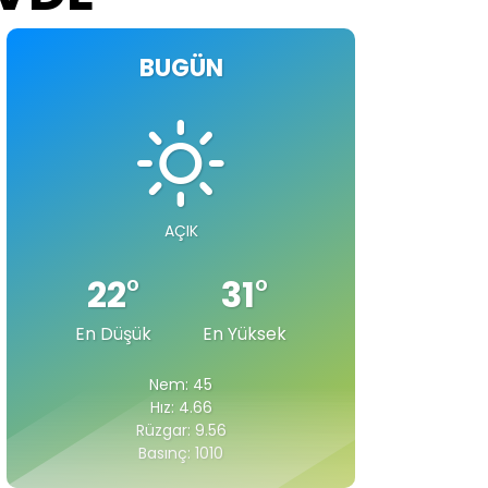
BUGÜN
AÇIK
22
°
31
°
En Düşük
En Yüksek
Nem: 45
Hız: 4.66
Rüzgar: 9.56
Basınç: 1010