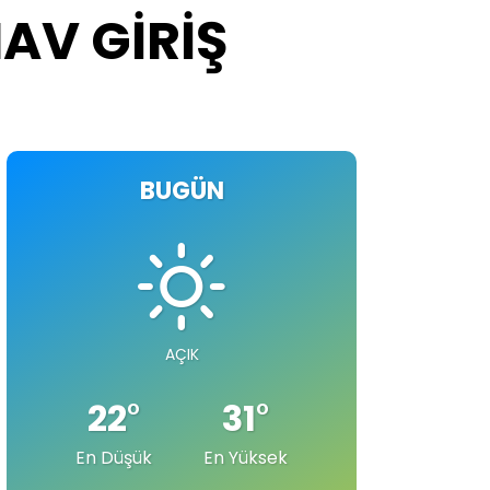
AV GİRİŞ
BUGÜN
AÇIK
22
°
31
°
En Düşük
En Yüksek