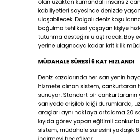
olan uzaktan kumandalı insansız can
kabiliyetleri sayesinde denizde yaşa
ulaşabilecek. Dalgalı deniz koşullarınd
boğulma tehlikesi yaşayan kişiye hız
tutunma desteğini ulaştıracak. Böyle
yerine ulaşıncaya kadar kritik ilk müd
MÜDAHALE SÜRESİ 6 KAT HIZLANDI
Deniz kazalarında her saniyenin hay
hizmete alınan sistem, cankurtaran 
sunuyor. Standart bir cankurtaranın 
saniyede erişilebildiği durumlarda, 
araçları aynı noktaya ortalama 20 sa
kıyıda görev yapan eğitimli cankurtar
sistem, müdahale süresini yaklaşık 6 
indirmeyi hedefliyor.