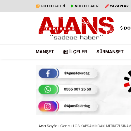
FOTO
GALERİ
VİDEO
GALERİ
YAZARLAR
DO
MANŞET
İLÇELER
SÜRMANŞET
Ana Sayfa
›
Genel
›
LGS KAPSAMINDAKİ MERKEZÎ SINAV G