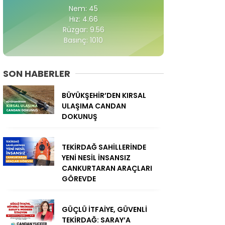
Nem: 45
Hız: 4.66
Rüzgar: 9.56
Basınç: 1010
SON HABERLER
BÜYÜKŞEHİR’DEN KIRSAL
ULAŞIMA CANDAN
DOKUNUŞ
TEKİRDAĞ SAHİLLERİNDE
YENİ NESİL İNSANSIZ
CANKURTARAN ARAÇLARI
GÖREVDE
GÜÇLÜ İTFAİYE, GÜVENLİ
TEKİRDAĞ: SARAY’A