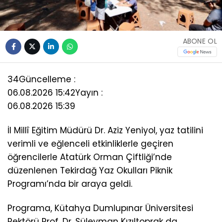
ABONE OL
34
Güncelleme :
06.08.2026 15:42
Yayın :
06.08.2026 15:39
İl Millî Eğitim Müdürü Dr. Aziz Yeniyol, yaz tatilini
verimli ve eğlenceli etkinliklerle geçiren
öğrencilerle Atatürk Orman Çiftliği’nde
düzenlenen Tekirdağ Yaz Okulları Piknik
Programı’nda bir araya geldi.
Programa, Kütahya Dumlupınar Üniversitesi
Rektörü Prof. Dr. Süleyman Kızıltoprak da