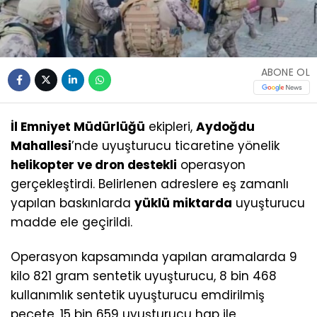
ABONE OL
İl Emniyet Müdürlüğü
ekipleri,
Aydoğdu
Mahallesi
’nde uyuşturucu ticaretine yönelik
helikopter ve dron destekli
operasyon
gerçekleştirdi. Belirlenen adreslere eş zamanlı
yapılan baskınlarda
yüklü miktarda
uyuşturucu
madde ele geçirildi.
Operasyon kapsamında yapılan aramalarda 9
kilo 821 gram sentetik uyuşturucu, 8 bin 468
kullanımlık sentetik uyuşturucu emdirilmiş
peçete, 15 bin 659 uyuşturucu hap ile