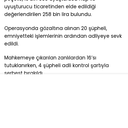
uyuşturucu ticaretinden elde edildiği
değerlendirilen 258 bin lira bulundu.
Operasyonda gözaltına alınan 20 şüpheli,
emniyetteki işlemlerinin ardından adliyeye sevk
edildi.
Mahkemeye çıkarılan zanlılardan 16’sı
tutuklanırken, 4 şüpheli adli kontrol şartıyla
serbest bırakıldı.
AYDOĞDU
NARKOTIK
OPERASDYON
TEKIRDAĞ
UYUŞTURUCU