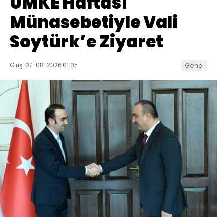
UMKE Haftası
Münasebetiyle Vali
Soytürk’e Ziyaret
Giriş: 07-08-2026 01:05
Genel