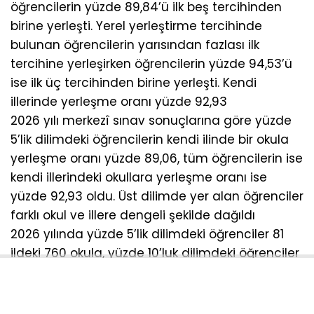
öğrencilerin yüzde 89,84’ü ilk beş tercihinden
birine yerleşti. Yerel yerleştirme tercihinde
bulunan öğrencilerin yarısından fazlası ilk
tercihine yerleşirken öğrencilerin yüzde 94,53’ü
ise ilk üç tercihinden birine yerleşti. Kendi
illerinde yerleşme oranı yüzde 92,93
2026 yılı merkezî sınav sonuçlarına göre yüzde
5’lik dilimdeki öğrencilerin kendi ilinde bir okula
yerleşme oranı yüzde 89,06, tüm öğrencilerin ise
kendi illerindeki okullara yerleşme oranı ise
yüzde 92,93 oldu. Üst dilimde yer alan öğrenciler
farklı okul ve illere dengeli şekilde dağıldı
2026 yılında yüzde 5’lik dilimdeki öğrenciler 81
ildeki 760 okula, yüzde 10’luk dilimdeki öğrenciler
ise 81 ildeki 1193 okula yerleşti. Yerleştirmeye
esas nakil işlemleri iki dönemde yapılacak
Sınavla ve yerel yerleştirme kapsamında açık