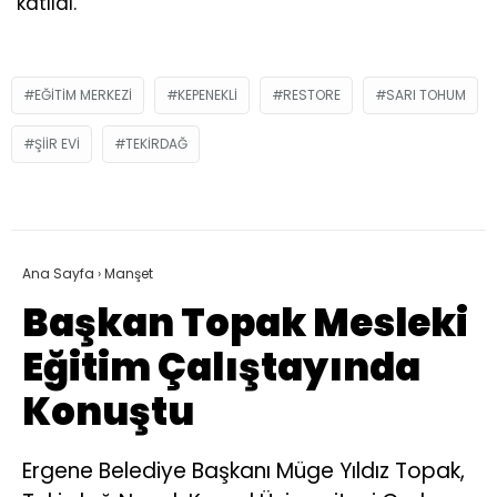
katıldı.
EĞITIM MERKEZI
KEPENEKLI
RESTORE
SARI TOHUM
ŞIIR EVI
TEKIRDAĞ
Ana Sayfa
›
Manşet
Başkan Topak Mesleki
Eğitim Çalıştayında
Konuştu
Ergene Belediye Başkanı Müge Yıldız Topak,