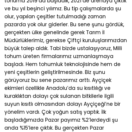
tohuma 2019’da başladık, 2021’de arenaya çıktık
ve bu yıl beşinci yılımız. Bu tip çalışmalarda şu
olur, yapılan çeşitler tutulmadığı zaman
pazarda yok olur giderler. Bu sene şunu gördük,
gerçekten ülke genelinde gerek Tarım İl
Müdürlüklerimiz, gerekse Çiftçi kuruluşlarımızdan
büyük talep aldık. Tabi bizde ustalaşıyoruz, Milli
tohum üreten firmalarımız uzmanlaşmaya
başladı. Hem tohumluk teknolojisinde hem de
yeni çeşitlerin geliştirilmesinde. Biz şunu
görüyoruz bu sene pazarımız arttı. Ayçiçek
ekimleri özellikle Anadolu’da su kısıtlılığı ve
kuraklıktan dolayı çok sulanan bitkilerle ilgili
suyun kısıtlı olmasından dolayı Ayçiçeği’ne bir
yönelim vardı. Çok yoğun satış yaptık. İlk
başladığımızda Pazar payımız %2’lerdeydi şu
anda %15’lere çıktık. Bu gerçekten Pazar