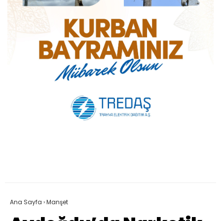
Ana Sayfa
›
Manşet