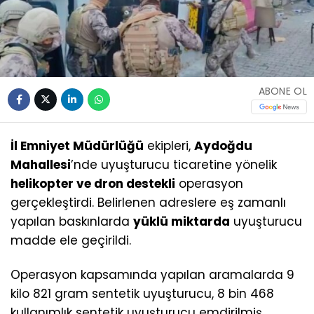
ABONE OL
İl Emniyet Müdürlüğü
ekipleri,
Aydoğdu
Mahallesi
’nde uyuşturucu ticaretine yönelik
helikopter ve dron destekli
operasyon
gerçekleştirdi. Belirlenen adreslere eş zamanlı
yapılan baskınlarda
yüklü miktarda
uyuşturucu
madde ele geçirildi.
Operasyon kapsamında yapılan aramalarda 9
kilo 821 gram sentetik uyuşturucu, 8 bin 468
kullanımlık sentetik uyuşturucu emdirilmiş