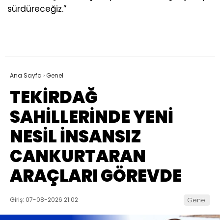
sürdüreceğiz.”
Ana Sayfa
›
Genel
TEKİRDAĞ
SAHİLLERİNDE YENİ
NESİL İNSANSIZ
CANKURTARAN
ARAÇLARI GÖREVDE
Giriş: 07-08-2026 21:02
Genel