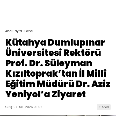
Ana Sayfa
›
Genel
Kütahya Dumlupınar
Üniversitesi Rektörü
Prof. Dr. Süleyman
Kızıltoprak’tan İl Millî
Eğitim Müdürü Dr. Aziz
Yeniyol’a Ziyaret
Giriş: 07-08-2026 03:02
Genel