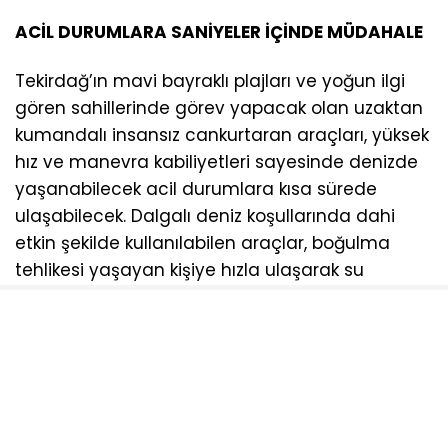
ACİL DURUMLARA SANİYELER İÇİNDE MÜDAHALE
Tekirdağ’ın mavi bayraklı plajları ve yoğun ilgi
gören sahillerinde görev yapacak olan uzaktan
kumandalı insansız cankurtaran araçları, yüksek
hız ve manevra kabiliyetleri sayesinde denizde
yaşanabilecek acil durumlara kısa sürede
ulaşabilecek. Dalgalı deniz koşullarında dahi
etkin şekilde kullanılabilen araçlar, boğulma
tehlikesi yaşayan kişiye hızla ulaşarak su
üstünde kalmasını sağlayan ilk tutunma
desteğini ulaştıracak. Böylece profesyonel
cankurtaran ekipleri olay yerine ulaşıncaya
kadar kritik ilk müdahale güvenli şekilde
gerçekleştirilecek.