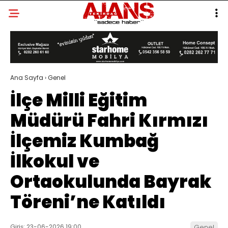
Ana Sayfa
›
Genel
İlçe Milli Eğitim
Müdürü Fahri Kırmızı
İlçemiz Kumbağ
İlkokul ve
Ortaokulunda Bayrak
Töreni’ne Katıldı
Giriş: 23-06-2026 19:00
Genel