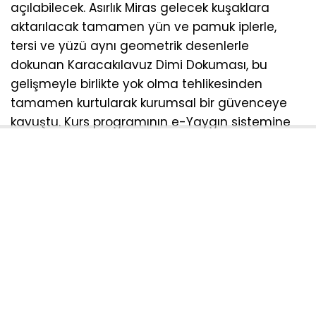
açılabilecek. Asırlık Miras gelecek kuşaklara
aktarılacak tamamen yün ve pamuk iplerle,
tersi ve yüzü aynı geometrik desenlerle
dokunan Karacakılavuz Dimi Dokuması, bu
gelişmeyle birlikte yok olma tehlikesinden
tamamen kurtularak kurumsal bir güvenceye
kavuştu. Kurs programının e-Yaygın sistemine
dahil edilmesiyle şu kazanımlar hedefleniyor;
Türkiye genelinde tüm kurslarda aslına uygun
müfredat uygulanacak. Kursu başarıyla
tamamlayan kursiyerler, Millî Eğitim Bakanlığı
onaylı resmi sertifika alarak usta öğretici
olabilecek ve üretim merkezlerinde istihdam
edilebilecek. Yerel kalkınma desteklenecek,
geleneksel el sanatımız modern tasarımlarla
buluşarak ekonomiye kazandırılacak.