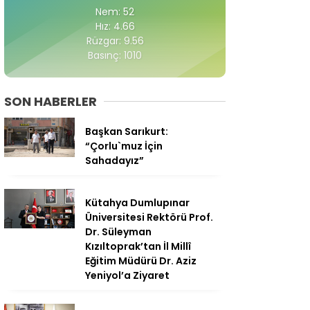
Nem: 52
Hız: 4.66
Rüzgar: 9.56
Basınç: 1010
SON HABERLER
Başkan Sarıkurt:
“Çorlu`muz İçin
Sahadayız”
Kütahya Dumlupınar
Üniversitesi Rektörü Prof.
Dr. Süleyman
Kızıltoprak’tan İl Millî
Eğitim Müdürü Dr. Aziz
Yeniyol’a Ziyaret