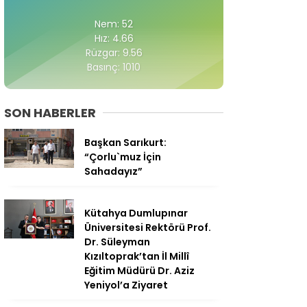
Nem: 52
Hız: 4.66
Rüzgar: 9.56
Basınç: 1010
SON HABERLER
Başkan Sarıkurt:
“Çorlu`muz İçin
Sahadayız”
Kütahya Dumlupınar
Üniversitesi Rektörü Prof.
Dr. Süleyman
Kızıltoprak’tan İl Millî
Eğitim Müdürü Dr. Aziz
Yeniyol’a Ziyaret