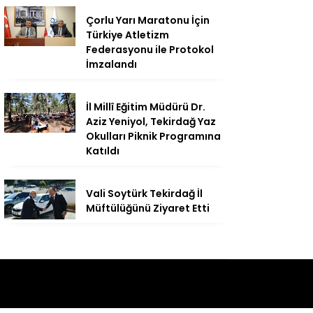
Çorlu Yarı Maratonu İçin
Türkiye Atletizm
Federasyonu ile Protokol
İmzalandı
İl Millî Eğitim Müdürü Dr.
Aziz Yeniyol, Tekirdağ Yaz
Okulları Piknik Programına
Katıldı
Vali Soytürk Tekirdağ İl
Müftülüğünü Ziyaret Etti