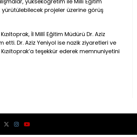
ışmalar, yükseköğretim ile Millî Eğitim
ak yürütülebilecek projeler üzerine görüş
zıltoprak, İl Millî Eğitim Müdürü Dr. Aziz
tti. Dr. Aziz Yeniyol ise nazik ziyaretleri ve
r. Kızıltoprak’a teşekkür ederek memnuniyetini