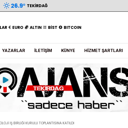
26.9
°
TEKIRDAĞ
LAR
EURO
ALTIN
BİST
BITCOIN
YAZARLAR
İLETIŞIM
KÜNYE
HIZMET ŞARTLARI
LOJİ İŞ BİRLİĞİ KURULU TOPLANTISINA KATILDI