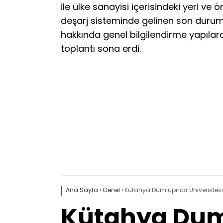
ile ülke sanayisi içerisindeki yeri ve 
deşarj sisteminde gelinen son durum il
hakkında genel bilgilendirme yapılar
toplantı sona erdi.​
Ana Sayfa
›
Genel
›
Kütahya Dumlupınar Üniversitesi Re
Kütahya Duml