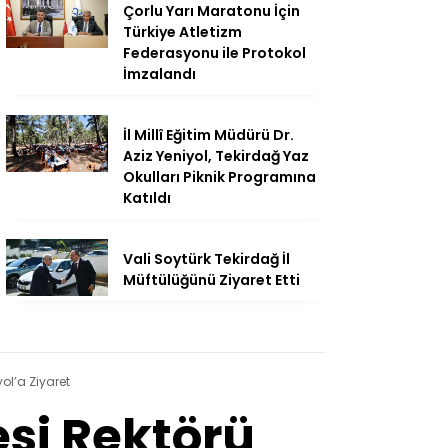
Çorlu Yarı Maratonu İçin
Türkiye Atletizm
Federasyonu ile Protokol
İmzalandı
İl Millî Eğitim Müdürü Dr.
Aziz Yeniyol, Tekirdağ Yaz
Okulları Piknik Programına
Katıldı
Vali Soytürk Tekirdağ İl
Müftülüğünü Ziyaret Etti
yol’a Ziyaret
si Rektörü