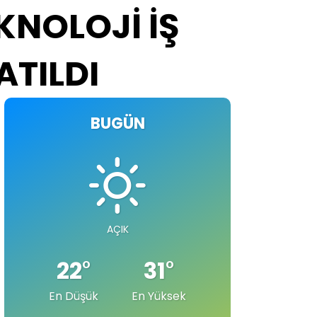
KNOLOJİ İŞ
ATILDI
BUGÜN
AÇIK
22
°
31
°
En Düşük
En Yüksek