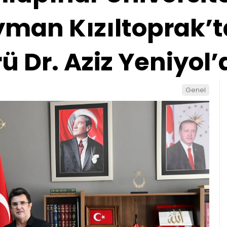
yman Kızıltoprak’ta
 Dr. Aziz Yeniyol’
Genel