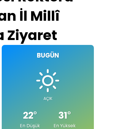
n İl Millî
a Ziyaret
BUGÜN
AÇIK
22
°
31
°
En Düşük
En Yüksek