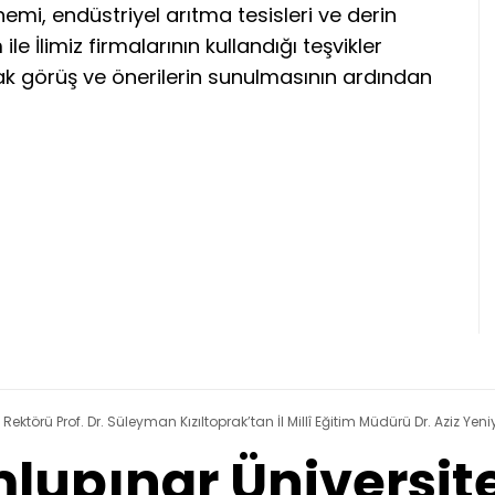
önemi, endüstriyel arıtma tesisleri ve derin
e İlimiz firmalarının kullandığı teşvikler
ak görüş ve önerilerin sunulmasının ardından
ktörü Prof. Dr. Süleyman Kızıltoprak’tan İl Millî Eğitim Müdürü Dr. Aziz Yeni
upınar Üniversite