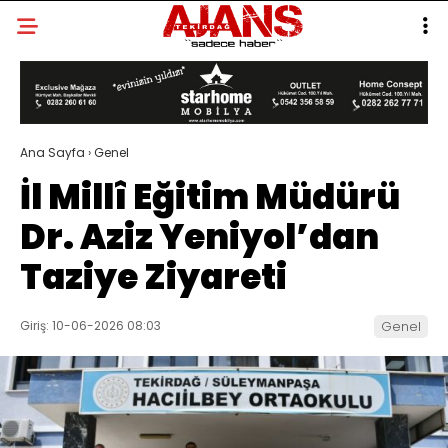
Ana Sayfa
›
Genel
İl Millî Eğitim Müdürü
Dr. Aziz Yeniyol’dan
Taziye Ziyareti
Giriş: 10-06-2026 08:03
Genel