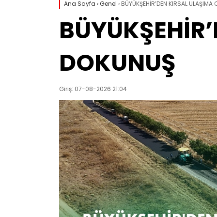
Ana Sayfa
›
Genel
›
BÜYÜKŞEHİR’DEN KIRSAL ULAŞIMA
BÜYÜKŞEHİR’
DOKUNUŞ
Giriş: 07-08-2026 21:04