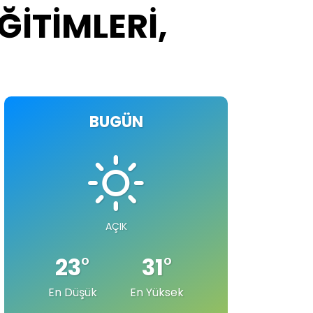
EĞİTİMLERİ,
BUGÜN
AÇIK
23
°
31
°
En Düşük
En Yüksek