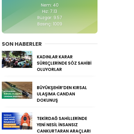
Nem: 40
Hız: 7.13
Rüzgar: 9.57
Basınç: 1009
SON HABERLER
KADINLAR KARAR
SÜREÇLERİNDE SÖZ SAHİBİ
OLUYORLAR
BÜYÜKŞEHİR’DEN KIRSAL
ULAŞIMA CANDAN
DOKUNUŞ
TEKİRDAĞ SAHİLLERİNDE
YENİ NESİL İNSANSIZ
CANKURTARAN ARAÇLARI