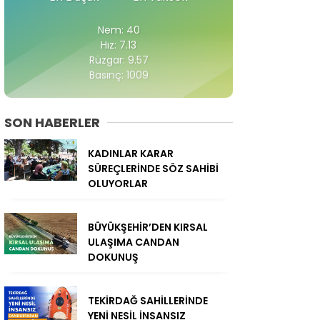
Nem: 40
Hız: 7.13
Rüzgar: 9.57
Basınç: 1009
SON HABERLER
KADINLAR KARAR
SÜREÇLERİNDE SÖZ SAHİBİ
OLUYORLAR
BÜYÜKŞEHİR’DEN KIRSAL
ULAŞIMA CANDAN
DOKUNUŞ
TEKİRDAĞ SAHİLLERİNDE
YENİ NESİL İNSANSIZ