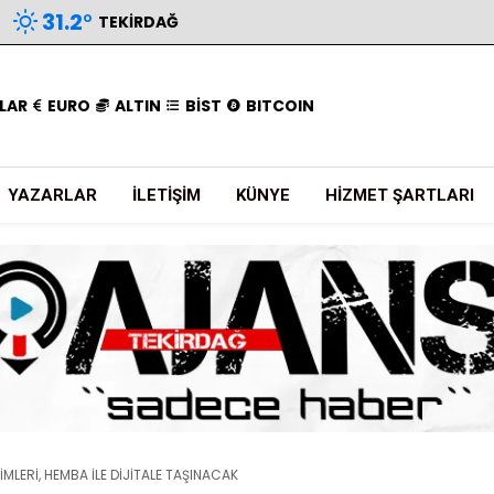
31.2
°
TEKIRDAĞ
LAR
EURO
ALTIN
BİST
BITCOIN
YAZARLAR
İLETIŞIM
KÜNYE
HIZMET ŞARTLARI
İTİMLERİ, HEMBA İLE DİJİTALE TAŞINACAK