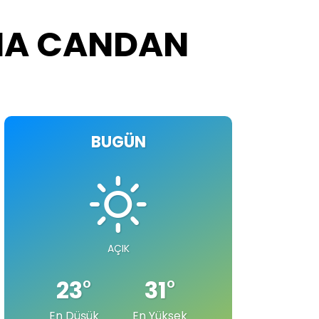
IMA CANDAN
BUGÜN
AÇIK
23
°
31
°
En Düşük
En Yüksek