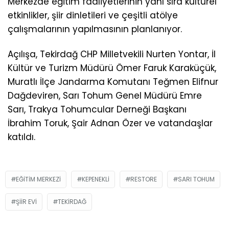
Merkezde eğitim faaliyetlerinin yanı sıra kültürel
etkinlikler, şiir dinletileri ve çeşitli atölye
çalışmalarının yapılmasının planlanıyor.
Açılışa, Tekirdağ CHP Milletvekili Nurten Yontar, İl
Kültür ve Turizm Müdürü Ömer Faruk Karaküçük,
Muratlı İlçe Jandarma Komutanı Teğmen Elifnur
Dağdeviren, Sarı Tohum Genel Müdürü Emre
Sarı, Trakya Tohumcular Derneği Başkanı
İbrahim Toruk, Şair Adnan Özer ve vatandaşlar
katıldı.
EĞITIM MERKEZI
KEPENEKLI
RESTORE
SARI TOHUM
ŞIIR EVI
TEKIRDAĞ