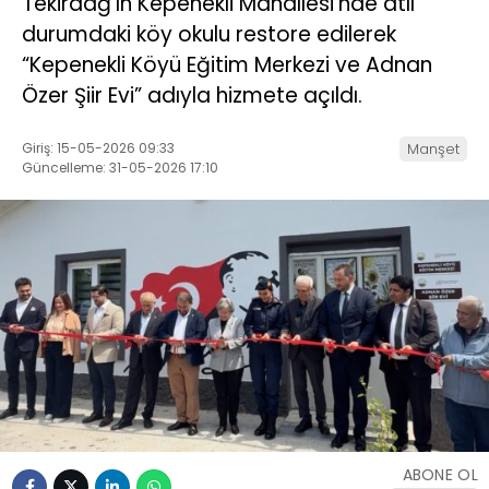
Tekirdağ’ın Kepenekli Mahallesi’nde atıl
durumdaki köy okulu restore edilerek
“Kepenekli Köyü Eğitim Merkezi ve Adnan
Özer Şiir Evi” adıyla hizmete açıldı.
Giriş: 15-05-2026 09:33
Manşet
Güncelleme: 31-05-2026 17:10
ABONE OL