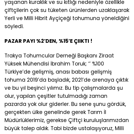
yaşanan kuraklık ve su kıtlığı nedeniyle özellikle
çiftçilerin çok su tüketen ürünlerden uzaklaşarak
Yerli ve Milli Hibrit Ayçiçeği tohumuna yöneldiğini
söyledi.
PAZAR PAYI %2’DEN, %15’E ÇIIKTI !
Trakya Tohumcular Derneği Başkanı Ziraat
Yüksek Mühendisi İbrahim Toruk; ‘’ %100
Türkiye’de gelişmiş, anası babası gelişmiş
tohuma 2019’da başladık, 2021’de arenaya çıktık
ve bu yıl beşinci yılımız. Bu tip çalışmalarda şu
olur, yapılan çeşitler tutulmadığı zaman
pazarda yok olur giderler. Bu sene şunu gördük,
gerçekten ülke genelinde gerek Tarım İl
Müdürlüklerimiz, gerekse Çiftçi kuruluşlarımızdan
büyük talep aldık. Tabi bizde ustalaşıyoruz, Milli