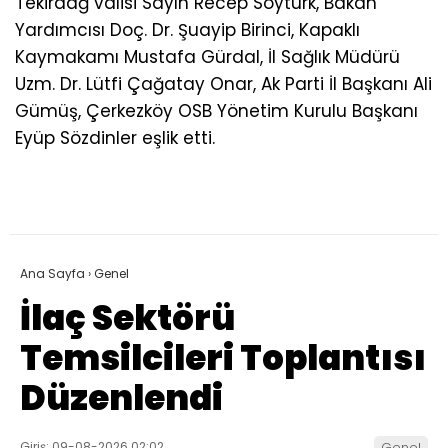
Tekirdağ valisi Sayın Recep Soytürk, Bakan
Yardımcısı Doç. Dr. Şuayip Birinci, Kapaklı
Kaymakamı Mustafa Gürdal, İl Sağlık Müdürü
Uzm. Dr. Lütfi Çağatay Onar, Ak Parti İl Başkanı Ali
Gümüş, Çerkezköy OSB Yönetim Kurulu Başkanı
Eyüp Sözdinler eşlik etti.
Ana Sayfa
›
Genel
İlaç Sektörü
Temsilcileri Toplantısı
Düzenlendi
Giriş: 09-08-2026 02:02
Genel