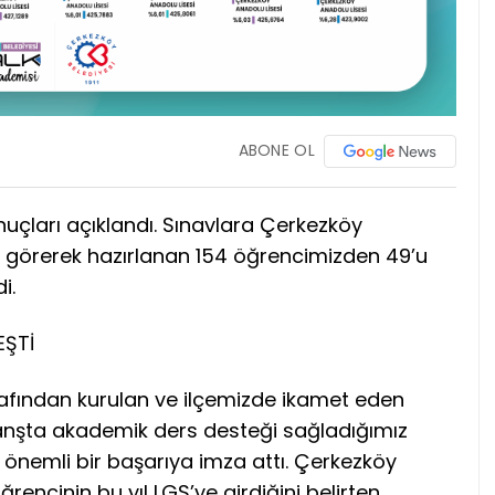
ABONE OL
nuçları açıklandı. Sınavlara Çerkezköy
m görerek hazırlanan 154 öğrencimizden 49’u
i.
EŞTİ
rafından kurulan ve ilçemizde ikamet eden
 branşta akademik ders desteği sağladığımız
önemli bir başarıya imza attı. Çerkezköy
rencinin bu yıl LGS’ye girdiğini belirten