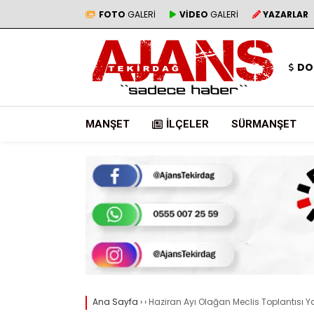
FOTO
GALERİ
VİDEO
GALERİ
YAZARLAR
DO
MANŞET
İLÇELER
SÜRMANŞET
Ana Sayfa
›
›
Haziran Ayı Olağan Meclis Toplantısı Ya