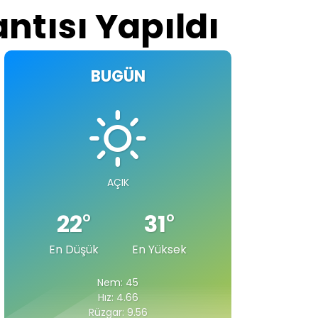
ntısı Yapıldı
BUGÜN
AÇIK
22
°
31
°
En Düşük
En Yüksek
Nem: 45
Hız: 4.66
Rüzgar: 9.56