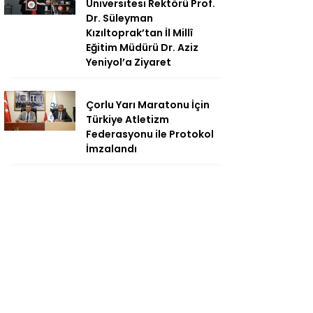
Üniversitesi Rektörü Prof.
Dr. Süleyman
Kızıltoprak’tan İl Millî
Eğitim Müdürü Dr. Aziz
Yeniyol’a Ziyaret
Çorlu Yarı Maratonu İçin
Türkiye Atletizm
Federasyonu ile Protokol
İmzalandı