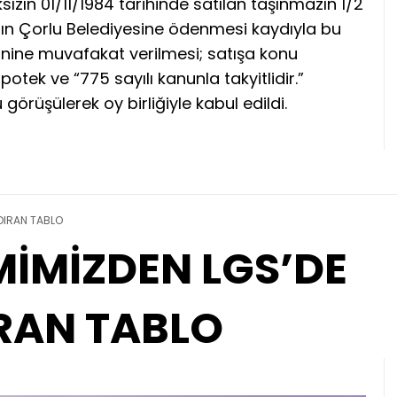
ın 01/11/1984 tarihinde satılan taşınmazın 1/2
nın Çorlu Belediyesine ödenmesi kaydıyla bu
kinine muvafakat verilmesi; satışa konu
potek ve “775 sayılı kanunla takyitlidir.”
görüşülerek oy birliğiyle kabul edildi.
DIRAN TABLO
İMİZDEN LGS’DE
RAN TABLO