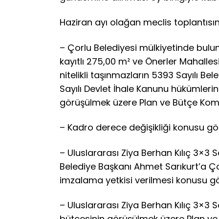
Haziran ayı olağan meclis toplantısın
– Çorlu Belediyesi mülkiyetinde bulu
kayıtlı 275,00 m² ve Önerler Mahalles
nitelikli taşınmazların 5393 Sayılı 
Sayılı Devlet İhale Kanunu hükümleri
görüşülmek üzere Plan ve Bütçe Komis
– Kadro derece değişikliği konusu görü
– Uluslararası Ziya Berhan Kılıç 3×3
Belediye Başkanı Ahmet Sarıkurt’a Ço
imzalama yetkisi verilmesi konusu görü
– Uluslararası Ziya Berhan Kılıç 3×3
bütçesinin görüşülmek üzere Plan ve 