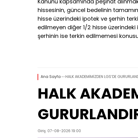
Kanunu kapsamında peşinat alınmaksız
hissesinin, güncel bedelinin tamamı
hisse üzerindeki ipotek ve şerhin ter
edilmeyen diğer 1/2 hisse üzerindeki i
şerhinin ise terkin edilmemesi konusu 
Ana Sayfa
›
›
HALK AKADEMİMİZDEN LGS’DE GURURLAN
HALK AKADEM
GURURLANDI
Giriş: 07-08-2026 19:00