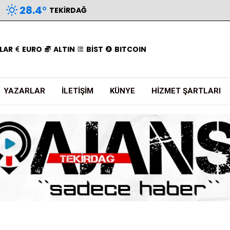
28.4
°
TEKIRDAĞ
LAR
EURO
ALTIN
BİST
BITCOIN
YAZARLAR
İLETIŞIM
KÜNYE
HIZMET ŞARTLARI