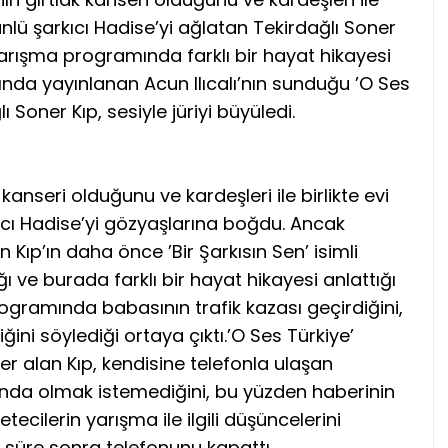
 ünlü şarkıcı Hadise’yi ağlatan Tekirdağlı Soner
yarışma programında farklı bir hayat hikayesi
rında yayınlanan Acun Ilıcalı’nın sunduğu ’O Ses
 Soner Kıp, sesiyle jüriyi büyüledi.
anseri olduğunu ve kardeşleri ile birlikte evi
kıcı Hadise’yi gözyaşlarına boğdu. Ancak
Kıp’ın daha önce ’Bir Şarkısın Sen’ isimli
ğı ve burada farklı bir hayat hikayesi anlattığı
 programında babasının trafik kazası geçirdiğini,
ğini söylediği ortaya çıktı.’O Ses Türkiye’
r alan Kıp, kendisine telefonla ulaşan
landa olmak istemediğini, bu yüzden haberinin
ecilerin yarışma ile ilgili düşüncelerini
r süre sonra telefonunu kapattı.