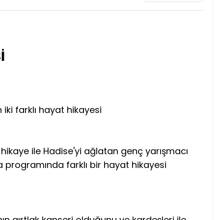
İ
ki farklı hayat hikayesi
 hikaye ile Hadise'yi ağlatan genç yarışmacı
a programında farklı bir hayat hikayesi
n gırtlak kanseri olduğunu ve kardeşleri ile