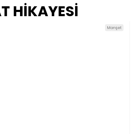
AT HİKAYESİ
Manşet