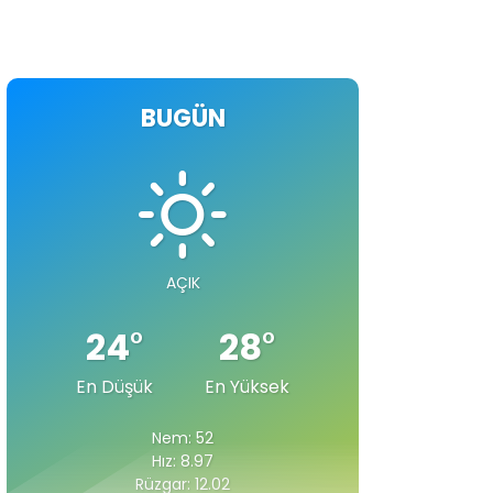
BUGÜN
AÇIK
24
°
28
°
En Düşük
En Yüksek
Nem: 52
Hız: 8.97
Rüzgar: 12.02