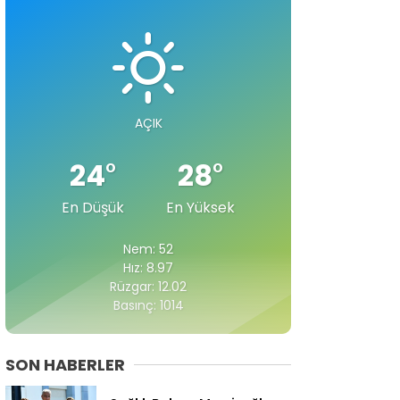
AÇIK
24
°
28
°
En Düşük
En Yüksek
Nem: 52
Hız: 8.97
Rüzgar: 12.02
Basınç: 1014
SON HABERLER