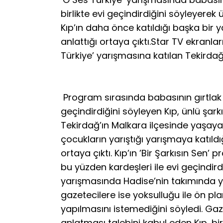
birlikte evi geçindirdiğini söyleyerek
Kıp’ın daha önce katıldığı başka bir 
anlattığı ortaya çıktı.Star TV ekranla
Türkiye’ yarışmasına katılan Tekirdağlı
Program sırasında babasının gırtlak k
geçindirdiğini söyleyen Kıp, ünlü şar
Tekirdağ’ın Malkara ilçesinde yaşayan 
çocukların yarıştığı yarışmaya katıldı
ortaya çıktı. Kıp’ın ’Bir Şarkısın Sen’
bu yüzden kardeşleri ile evi geçindirdi
yarışmasında Hadise’nin takımında ye
gazetecilere ise yoksulluğu ile ön p
yapılmasını istemediğini söyledi. Gazet
anlatması talebini kabul eden Kıp, bi