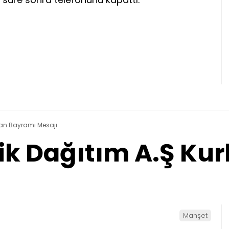
rban Bayramı Mesajı
rik Dağıtım A.Ş K
Manşet