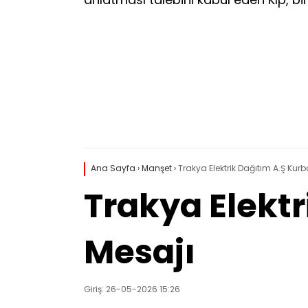
Ana Sayfa
›
Manşet
›
Trakya Elektrik Dağıtım A.Ş Ku
Trakya Elekt
Mesajı
Giriş: 26-05-2026 15:26