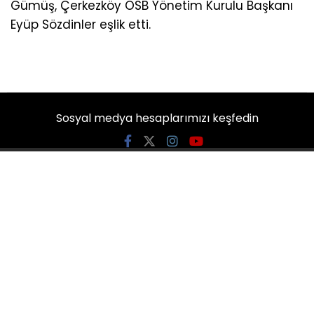
Kaymakamı Mustafa Gürdal, İl Sağlık Müdürü
Uzm. Dr. Lütfi Çağatay Onar, Ak Parti İl Başkanı Ali
Gümüş, Çerkezköy OSB Yönetim Kurulu Başkanı
Eyüp Sözdinler eşlik etti.
Sosyal medya hesaplarımızı keşfedin
KATEGORİLER
Ana Sayfa
Yazarlar