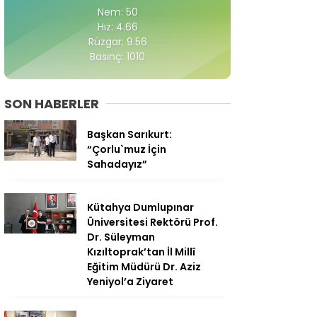
Nem: 50
Hız: 4.66
Rüzgar: 9.56
Basınç: 1010
SON HABERLER
Başkan Sarıkurt:
“Çorlu`muz İçin
Sahadayız”
Kütahya Dumlupınar
Üniversitesi Rektörü Prof.
Dr. Süleyman
Kızıltoprak’tan İl Millî
Eğitim Müdürü Dr. Aziz
Yeniyol’a Ziyaret