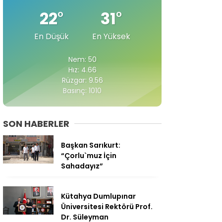
22
°
31
°
En Düşük
En Yüksek
Nem: 50
Hız: 4.66
Rüzgar: 9.56
Basınç: 1010
SON HABERLER
Başkan Sarıkurt:
“Çorlu`muz İçin
Sahadayız”
Kütahya Dumlupınar
Üniversitesi Rektörü Prof.
Dr. Süleyman