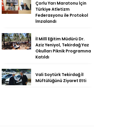
Çorlu Yarı Maratonu İçin
Türkiye Atletizm
Federasyonu ile Protokol
İmzalandı
İl Millî Eğitim Müdürü Dr.
Aziz Yeniyol, Tekirdağ Yaz
Okulları Piknik Programına
Katıldı
Vali Soytürk Tekirdağ İl
Müftülüğünü Ziyaret Etti