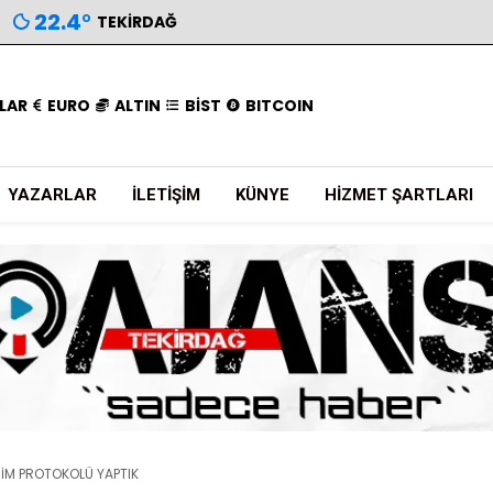
22.4
°
TEKIRDAĞ
LAR
EURO
ALTIN
BİST
BITCOIN
YAZARLAR
İLETIŞIM
KÜNYE
HIZMET ŞARTLARI
İRİM PROTOKOLÜ YAPTIK