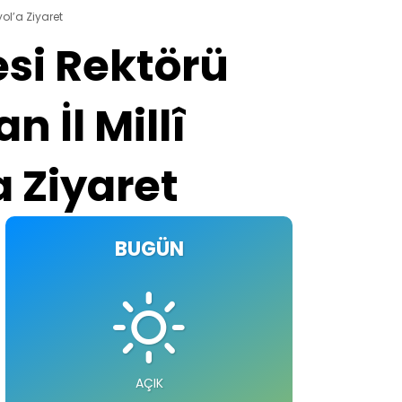
yol’a Ziyaret
si Rektörü
n İl Millî
a Ziyaret
BUGÜN
AÇIK