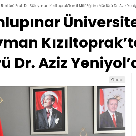
ktörü Prof. Dr. Süleyman Kızıltoprak’tan İl Millî Eğitim Müdürü Dr. Aziz Yeni
upınar Üniversite
yman Kızıltoprak’ta
 Dr. Aziz Yeniyol’
Genel