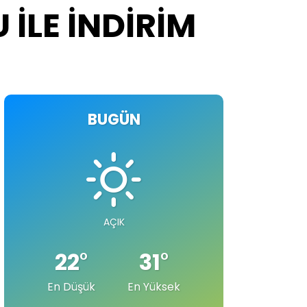
 İLE İNDİRİM
BUGÜN
AÇIK
22
°
31
°
En Düşük
En Yüksek