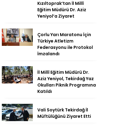
Kızıltoprak’tan İl Millî
Eğitim Müdürü Dr. Aziz
Yeniyol’a Ziyaret
Çorlu Yarı Maratonu İçin
Türkiye Atletizm
Federasyonu ile Protokol
İmzalandı
İl Millî Eğitim Müdürü Dr.
Aziz Yeniyol, Tekirdağ Yaz
Okulları Piknik Programına
Katıldı
Vali Soytürk Tekirdağ İl
Müftülüğünü Ziyaret Etti