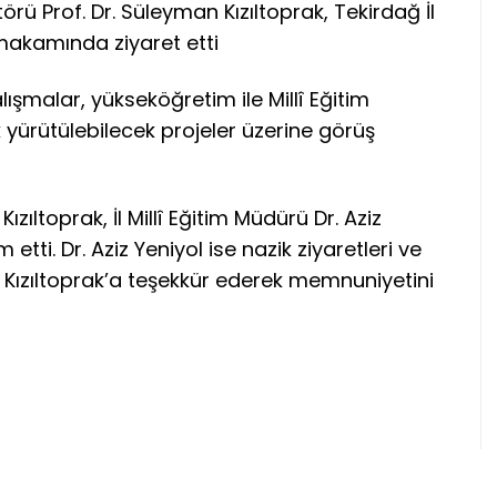
rü Prof. Dr. Süleyman Kızıltoprak, Tekirdağ İl
 makamında ziyaret etti
ışmalar, yükseköğretim ile Millî Eğitim
ak yürütülebilecek projeler üzerine görüş
zıltoprak, İl Millî Eğitim Müdürü Dr. Aziz
tti. Dr. Aziz Yeniyol ise nazik ziyaretleri ve
r. Kızıltoprak’a teşekkür ederek memnuniyetini