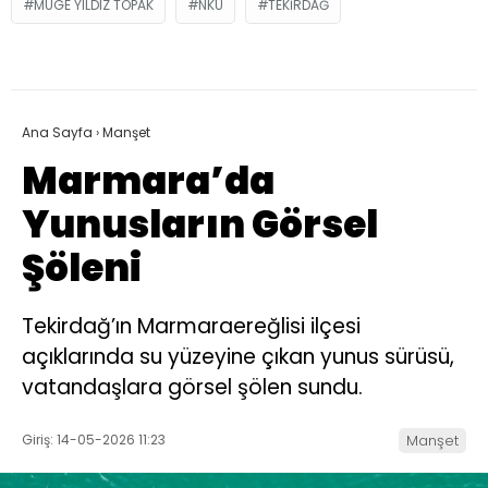
MÜGE YILDIZ TOPAK
NKÜ
TEKIRDAĞ
Ana Sayfa
›
Manşet
Marmara’da
Yunusların Görsel
Şöleni
Tekirdağ’ın Marmaraereğlisi ilçesi
açıklarında su yüzeyine çıkan yunus sürüsü,
vatandaşlara görsel şölen sundu.
Giriş: 14-05-2026 11:23
Manşet