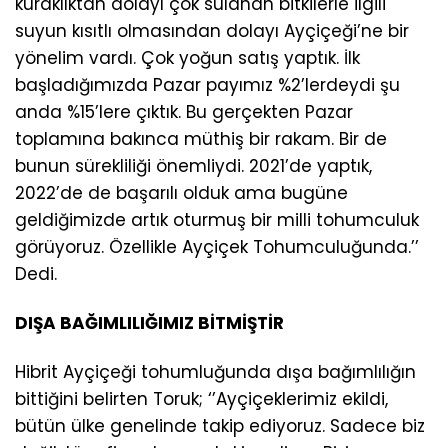
kuraklıktan dolayı çok sulanan bitkilerle ilgili
suyun kısıtlı olmasından dolayı Ayçiçeği’ne bir
yönelim vardı. Çok yoğun satış yaptık. İlk
başladığımızda Pazar payımız %2’lerdeydi şu
anda %15’lere çıktık. Bu gerçekten Pazar
toplamına bakınca müthiş bir rakam. Bir de
bunun sürekliliği önemliydi. 2021’de yaptık,
2022’de de başarılı olduk ama bugüne
geldiğimizde artık oturmuş bir milli tohumculuk
görüyoruz. Özellikle Ayçiçek Tohumculuğunda.’’
Dedi.
DIŞA BAĞIMLILIĞIMIZ BİTMİŞTİR
Hibrit Ayçiçeği tohumluğunda dışa bağımlılığın
bittiğini belirten Toruk; ‘’Ayçiçeklerimiz ekildi,
bütün ülke genelinde takip ediyoruz. Sadece biz