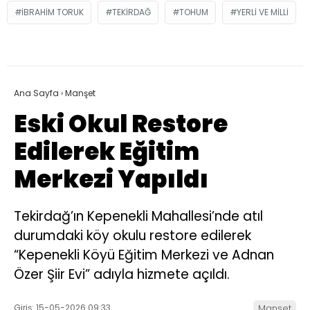
IBRAHIM TORUK
TEKIRDAĞ
TOHUM
YERLI VE MILLI
Ana Sayfa
›
Manşet
Eski Okul Restore
Edilerek Eğitim
Merkezi Yapıldı
Tekirdağ’ın Kepenekli Mahallesi’nde atıl
durumdaki köy okulu restore edilerek
“Kepenekli Köyü Eğitim Merkezi ve Adnan
Özer Şiir Evi” adıyla hizmete açıldı.
Giriş: 15-05-2026 09:33
Manşet