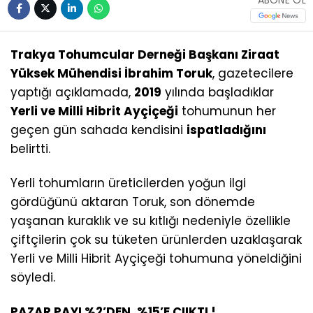
ABONE OL
Trakya Tohumcular Derneği Başkanı Ziraat
Yüksek Mühendisi İbrahim Toruk
, gazetecilere
yaptığı açıklamada,
2019
yılında başladıklar
Yerli ve Milli Hibrit Ayçiçeği
tohumunun her
geçen gün sahada kendisini
ispatladığını
belirtti.
Yerli tohumların üreticilerden yoğun ilgi
gördüğünü aktaran Toruk, son dönemde
yaşanan kuraklık ve su kıtlığı nedeniyle özellikle
çiftçilerin çok su tüketen ürünlerden uzaklaşarak
Yerli ve Milli Hibrit Ayçiçeği tohumuna yöneldiğini
söyledi.
PAZAR PAYI %2’DEN, %15’E ÇIIKTI !