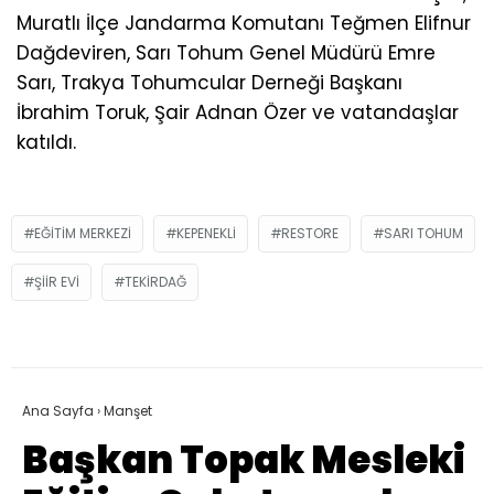
Muratlı İlçe Jandarma Komutanı Teğmen Elifnur
Dağdeviren, Sarı Tohum Genel Müdürü Emre
Sarı, Trakya Tohumcular Derneği Başkanı
İbrahim Toruk, Şair Adnan Özer ve vatandaşlar
katıldı.
EĞITIM MERKEZI
KEPENEKLI
RESTORE
SARI TOHUM
ŞIIR EVI
TEKIRDAĞ
Ana Sayfa
›
Manşet
Başkan Topak Mesleki