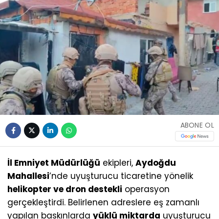
ABONE OL
İl Emniyet Müdürlüğü
ekipleri,
Aydoğdu
Mahallesi
’nde uyuşturucu ticaretine yönelik
helikopter ve dron destekli
operasyon
gerçekleştirdi. Belirlenen adreslere eş zamanlı
yapılan baskınlarda
yüklü miktarda
uyuşturucu