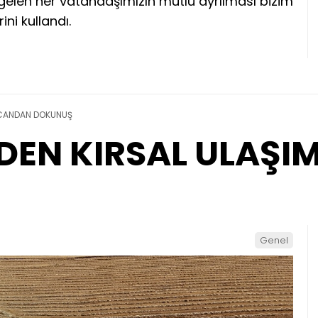
gelen her vatandaşımızın mutlu ayrılması bizim
ni kullandı.
 CANDAN DOKUNUŞ
DEN KIRSAL ULAŞ
Genel