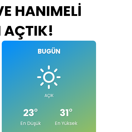
VE HANIMELİ
 AÇTIK!
BUGÜN
AÇIK
23
°
31
°
En Düşük
En Yüksek