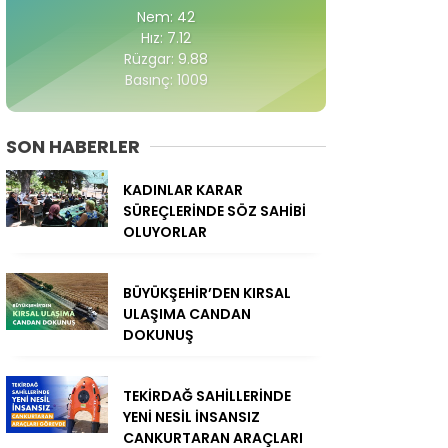
Nem: 42
Hız: 7.12
Rüzgar: 9.88
Basınç: 1009
SON HABERLER
KADINLAR KARAR
SÜREÇLERİNDE SÖZ SAHİBİ
OLUYORLAR
BÜYÜKŞEHİR’DEN KIRSAL
ULAŞIMA CANDAN
DOKUNUŞ
TEKİRDAĞ SAHİLLERİNDE
YENİ NESİL İNSANSIZ
CANKURTARAN ARAÇLARI