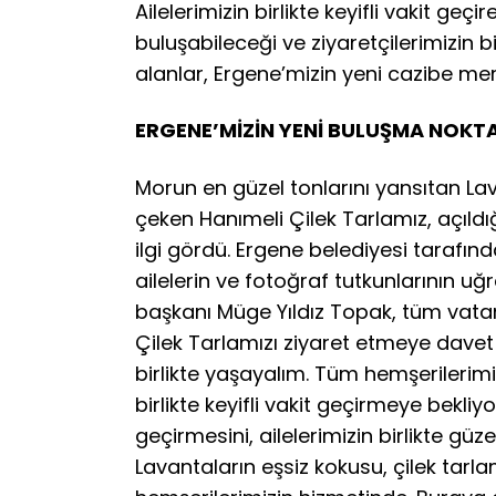
Ailelerimizin birlikte keyifli vakit ge
buluşabileceği ve ziyaretçilerimizin 
alanlar, Ergene’mizin yeni cazibe merk
ERGENE’
MİZ
İN YENİ BULUŞMA NOKTA
Morun en güzel tonlarını yansıtan Lav
çeken Hanımeli Çilek Tarlamız, açıld
ilgi gördü. Ergene belediyesi tarafınd
ailelerin ve fotoğraf tutkunlarının uğ
başkanı Müge Yıldız Topak, tüm vata
Çilek Tarlamızı ziyaret etmeye davet 
birlikte yaşayalım. Tüm hemşerilerim
birlikte keyifli vakit geçirmeye bekli
geçirmesini, ailelerimizin birlikte güz
Lavantaların eşsiz kokusu, çilek tarla