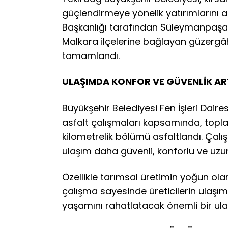
güçlendirmeye yönelik yatırımlarını ara
Başkanlığı tarafından Süleymanpaşa’
Malkara ilçelerine bağlayan güzergâht
tamamlandı.
ULAŞIMDA KONFOR VE GÜVENLİK ART
Büyükşehir Belediyesi Fen İşleri Daires
asfalt çalışmaları kapsamında, topl
kilometrelik bölümü asfaltlandı. Çalış
ulaşım daha güvenli, konforlu ve uzun
Özellikle tarımsal üretimin yoğun ola
çalışma sayesinde üreticilerin ulaşımı
yaşamını rahatlatacak önemli bir ul