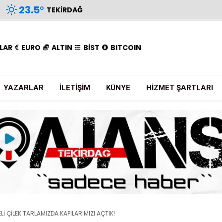
23.5
°
TEKIRDAĞ
LAR
EURO
ALTIN
BİST
BITCOIN
YAZARLAR
İLETIŞIM
KÜNYE
HIZMET ŞARTLARI
İ ÇİLEK TARLAMIZDA KAPILARIMIZI AÇTIK!