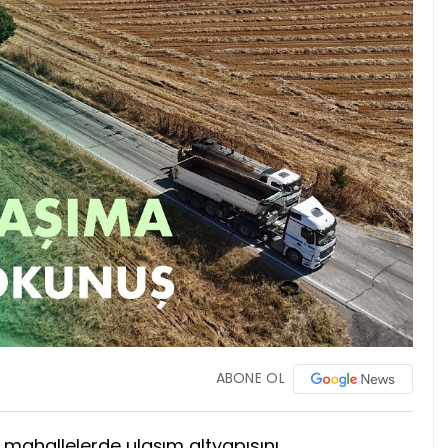
ABONE OL
l mahallelerde ulaşım altyapısını