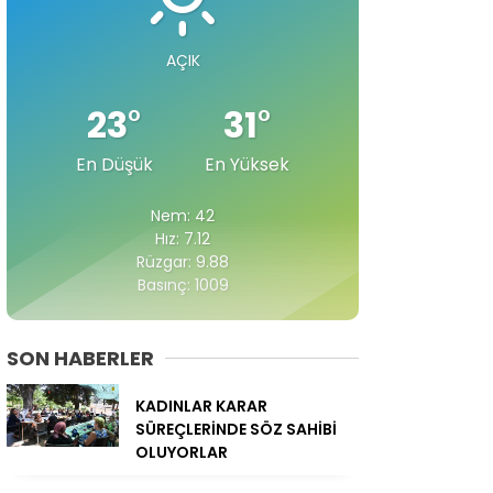
AÇIK
23
°
31
°
En Düşük
En Yüksek
Nem: 42
Hız: 7.12
Rüzgar: 9.88
Basınç: 1009
SON HABERLER
KADINLAR KARAR
SÜREÇLERİNDE SÖZ SAHİBİ
OLUYORLAR