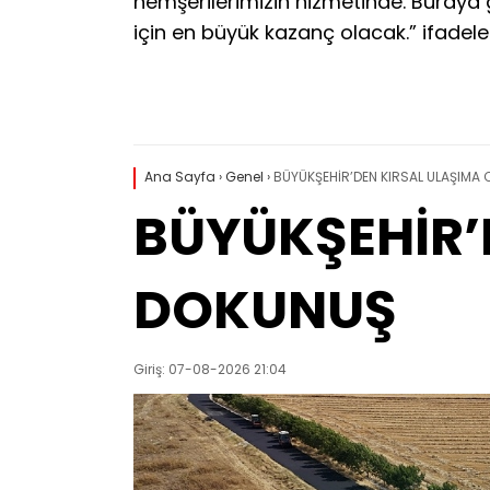
hemşerilerimizin hizmetinde. Buraya 
için en büyük kazanç olacak.” ifadeleri
Ana Sayfa
›
Genel
›
BÜYÜKŞEHİR’DEN KIRSAL ULAŞIMA
BÜYÜKŞEHİR’
DOKUNUŞ
Giriş: 07-08-2026 21:04