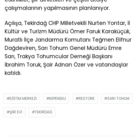
çalışmalarının yapılmasının planlanıyor.
Açılışa, Tekirdağ CHP Milletvekili Nurten Yontar, İl
Kültür ve Turizm Müdürü Ömer Faruk Karaküçük,
Muratlı İlçe Jandarma Komutanı Teğmen Elifnur
Dağdeviren, Sarı Tohum Genel Müdürü Emre
Sarı, Trakya Tohumcular Derneği Başkanı
İbrahim Toruk, Şair Adnan Özer ve vatandaşlar
katıldı.
EĞITIM MERKEZI
KEPENEKLI
RESTORE
SARI TOHUM
ŞIIR EVI
TEKIRDAĞ