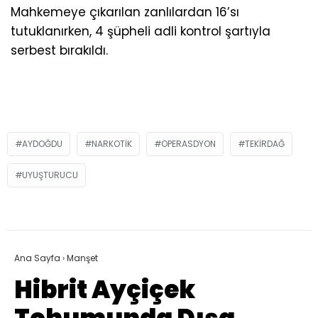
Mahkemeye çıkarılan zanlılardan 16’sı
tutuklanırken, 4 şüpheli adli kontrol şartıyla
serbest bırakıldı.
AYDOĞDU
NARKOTIK
OPERASDYON
TEKIRDAĞ
UYUŞTURUCU
Ana Sayfa
›
Manşet
Hibrit Ayçiçek
Tohumunda Dışa