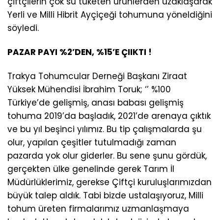
çiftçilerin çok su tüketen ürünlerden uzaklaşarak
Yerli ve Milli Hibrit Ayçiçeği tohumuna yöneldiğini
söyledi.
PAZAR PAYI %2’DEN, %15’E ÇIIKTI !
Trakya Tohumcular Derneği Başkanı Ziraat
Yüksek Mühendisi İbrahim Toruk; ‘’ %100
Türkiye’de gelişmiş, anası babası gelişmiş
tohuma 2019’da başladık, 2021’de arenaya çıktık
ve bu yıl beşinci yılımız. Bu tip çalışmalarda şu
olur, yapılan çeşitler tutulmadığı zaman
pazarda yok olur giderler. Bu sene şunu gördük,
gerçekten ülke genelinde gerek Tarım İl
Müdürlüklerimiz, gerekse Çiftçi kuruluşlarımızdan
büyük talep aldık. Tabi bizde ustalaşıyoruz, Milli
tohum üreten firmalarımız uzmanlaşmaya