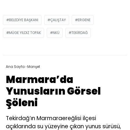
BELEDIYE BAŞKANI
ÇALIŞTAY
ERGENE
MÜGE YILDIZ TOPAK
NKÜ
TEKIRDAĞ
Ana Sayfa
›
Manşet
Marmara’da
Yunusların Görsel
Şöleni
Tekirdağ’ın Marmaraereğlisi ilçesi
açıklarında su yüzeyine çıkan yunus sürüsü,