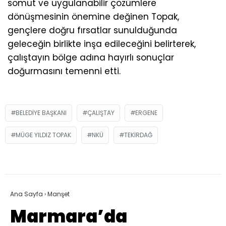
somut ve uygulanabilir çözümlere
dönüşmesinin önemine değinen Topak,
gençlere doğru fırsatlar sunulduğunda
geleceğin birlikte inşa edileceğini belirterek,
çalıştayın bölge adına hayırlı sonuçlar
doğurmasını temenni etti.
BELEDIYE BAŞKANI
ÇALIŞTAY
ERGENE
MÜGE YILDIZ TOPAK
NKÜ
TEKIRDAĞ
Ana Sayfa
›
Manşet
Marmara’da