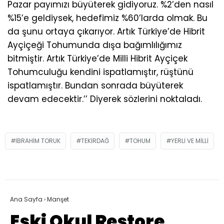
Pazar payımızı büyüterek gidiyoruz. %2’den nasıl
%15’e geldiysek, hedefimiz %60’larda olmak. Bu
da şunu ortaya çıkarıyor. Artık Türkiye’de Hibrit
Ayçiçeği Tohumunda dışa bağımlılığımız
bitmiştir. Artık Türkiye’de Milli Hibrit Ayçiçek
Tohumculuğu kendini ispatlamıştır, rüştünü
ispatlamıştır. Bundan sonrada büyüterek
devam edecektir.’’ Diyerek sözlerini noktaladı.
IBRAHIM TORUK
TEKIRDAĞ
TOHUM
YERLI VE MILLI
Ana Sayfa
›
Manşet
Eski Okul Restore