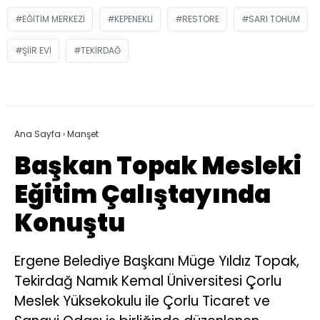
EĞITIM MERKEZI
KEPENEKLI
RESTORE
SARI TOHUM
ŞIIR EVI
TEKIRDAĞ
Ana Sayfa
›
Manşet
Başkan Topak Mesleki
Eğitim Çalıştayında
Konuştu
Ergene Belediye Başkanı Müge Yıldız Topak,
Tekirdağ Namık Kemal Üniversitesi Çorlu
Meslek Yüksekokulu ile Çorlu Ticaret ve