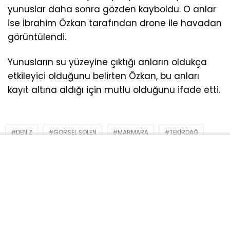
yunuslar daha sonra gözden kayboldu. O anlar
ise İbrahim Özkan tarafından drone ile havadan
görüntülendi.
Yunusların su yüzeyine çıktığı anların oldukça
etkileyici olduğunu belirten Özkan, bu anları
kayıt altına aldığı için mutlu olduğunu ifade etti.
DENIZ
GÖRSEL ŞÖLEN
MARMARA
TEKIRDAĞ
YUNUS BALIĞI
Sosyal medya hesaplarımızı keşfedin