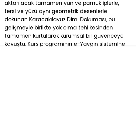
aktarılacak tamamen yün ve pamuk iplerle,
tersi ve yüzü aynı geometrik desenlerle
dokunan Karacakılavuz Dimi Dokuması, bu
gelişmeyle birlikte yok olma tehlikesinden
tamamen kurtularak kurumsal bir güvenceye
kavuştu. Kurs programının e-Yaygın sistemine
dahil edilmesiyle şu kazanımlar hedefleniyor;
Türkiye genelinde tüm kurslarda aslına uygun
müfredat uygulanacak. Kursu başarıyla
tamamlayan kursiyerler, Millî Eğitim Bakanlığı
onaylı resmi sertifika alarak usta öğretici
olabilecek ve üretim merkezlerinde istihdam
edilebilecek. Yerel kalkınma desteklenecek,
geleneksel el sanatımız modern tasarımlarla
buluşarak ekonomiye kazandırılacak.
Karacakılavuz Dimi Dokuması Nedir?