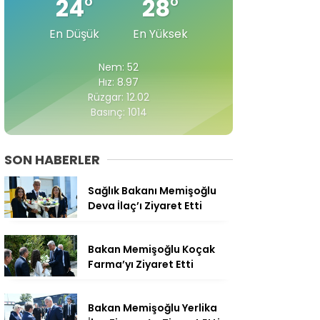
24
°
28
°
En Düşük
En Yüksek
Nem: 52
Hız: 8.97
Rüzgar: 12.02
Basınç: 1014
SON HABERLER
Sağlık Bakanı Memişoğlu
Deva İlaç’ı Ziyaret Etti
Bakan Memişoğlu Koçak
Farma’yı Ziyaret Etti
Bakan Memişoğlu Yerlika