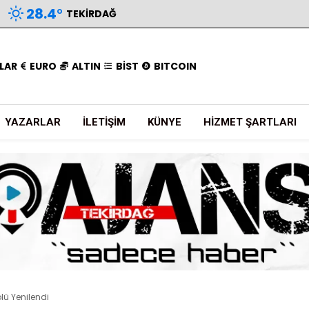
28.4
°
TEKIRDAĞ
LAR
EURO
ALTIN
BİST
BITCOIN
YAZARLAR
İLETIŞIM
KÜNYE
HIZMET ŞARTLARI
kolü Yenilendi