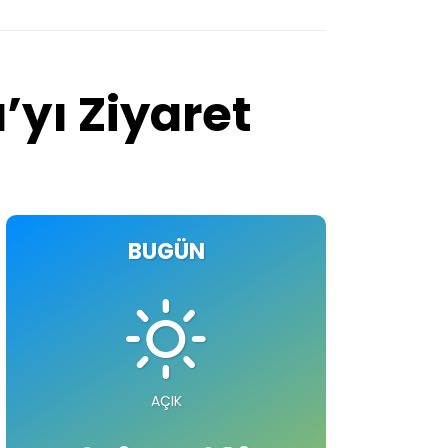
yı Ziyaret
BUGÜN
AÇIK