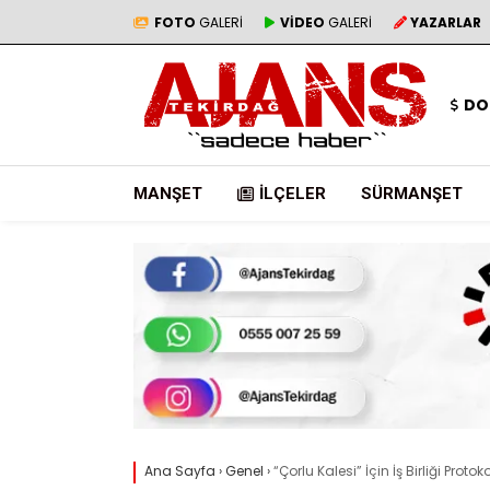
FOTO
GALERİ
VİDEO
GALERİ
YAZARLAR
DO
MANŞET
İLÇELER
SÜRMANŞET
Ana Sayfa
›
Genel
›
“Çorlu Kalesi” İçin İş Birliği Proto