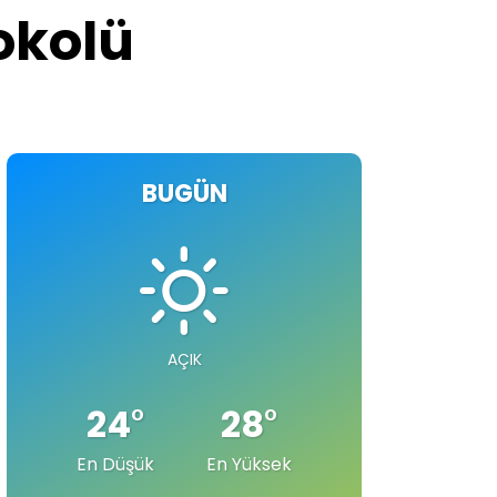
tokolü
BUGÜN
AÇIK
24
°
28
°
En Düşük
En Yüksek