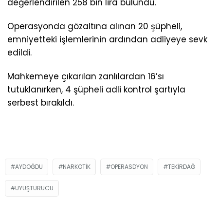
değerlendirilen 258 bin lira bulundu.
Operasyonda gözaltına alınan 20 şüpheli,
emniyetteki işlemlerinin ardından adliyeye sevk
edildi.
Mahkemeye çıkarılan zanlılardan 16’sı
tutuklanırken, 4 şüpheli adli kontrol şartıyla
serbest bırakıldı.
AYDOĞDU
NARKOTIK
OPERASDYON
TEKIRDAĞ
UYUŞTURUCU