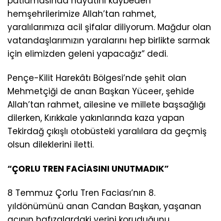
patlamasında hayatını kaybeden
hemşehrilerimize Allah’tan rahmet,
yaralılarımıza acil şifalar diliyorum. Mağdur olan
vatandaşlarımızın yaralarını hep birlikte sarmak
için elimizden geleni yapacağız” dedi.
Pençe-Kilit Harekâtı Bölgesi’nde şehit olan
Mehmetçiği de anan Başkan Yüceer, şehide
Allah’tan rahmet, ailesine ve millete başsağlığı
dilerken, Kırıkkale yakınlarında kaza yapan
Tekirdağ çıkışlı otobüsteki yaralılara da geçmiş
olsun dileklerini iletti.
“ÇORLU TREN FACİASINI UNUTMADIK”
8 Temmuz Çorlu Tren Faciası’nın 8.
yıldönümünü anan Candan Başkan, yaşanan
acının hafızalardaki yerini koruduğunu