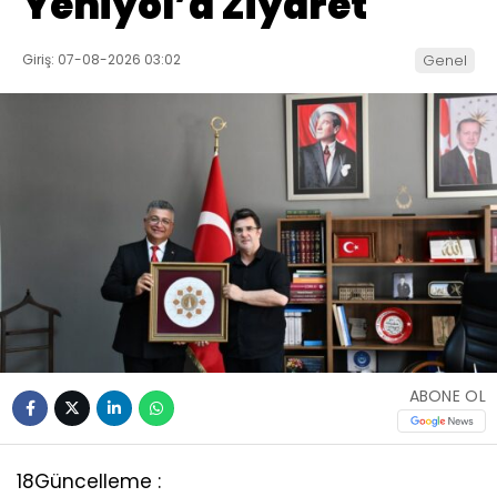
Yeniyol’a Ziyaret
Giriş: 07-08-2026 03:02
Genel
ABONE OL
18
Güncelleme :