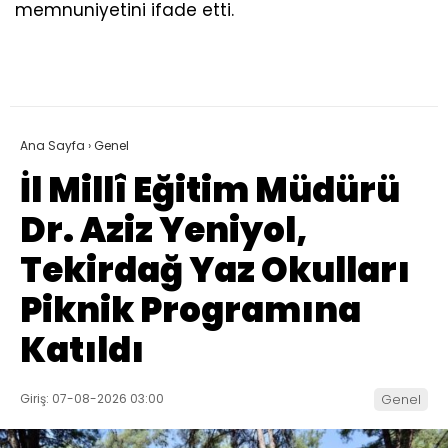
memnuniyetini ifade etti.
Ana Sayfa
›
Genel
İl Millî Eğitim Müdürü
Dr. Aziz Yeniyol,
Tekirdağ Yaz Okulları
Piknik Programına
Katıldı
Giriş: 07-08-2026 03:00
Genel