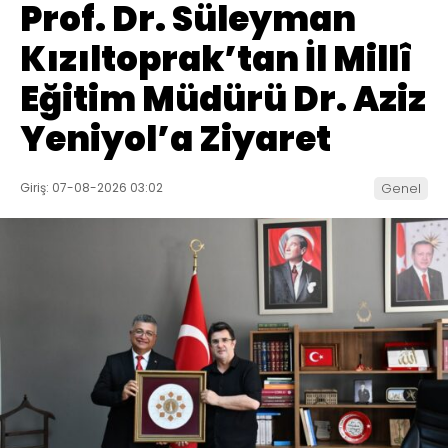
Prof. Dr. Süleyman
Kızıltoprak’tan İl Millî
Eğitim Müdürü Dr. Aziz
Yeniyol’a Ziyaret
Giriş: 07-08-2026 03:02
Genel