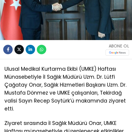
ABONE OL
Ulusal Medikal Kurtarma Ekibi (UMKE) Haftası
Münasebetiyle İl Sağlık Müdürü Uzm. Dr. Lütfi
Çağatay Onar, Sağlık Hizmetleri Başkanı Uzm. Dr.
Mustafa Dönmez ve UMKE çalışanları, Tekirdağ
valisi Sayın Recep Soytürk’ü makamında ziyaret
etti.
Ziyaret sırasında İl Sağlık Müdürü Onar, UMKE
Haftası münasebetiyle düzenlenecek etkinlikler