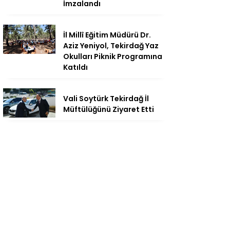
İmzalandı
İl Millî Eğitim Müdürü Dr.
Aziz Yeniyol, Tekirdağ Yaz
Okulları Piknik Programına
Katıldı
Vali Soytürk Tekirdağ İl
Müftülüğünü Ziyaret Etti