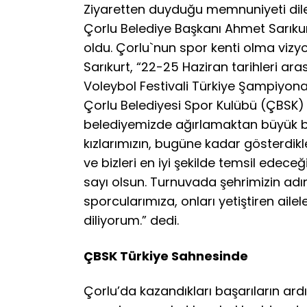
Ziyaretten duyduğu memnuniyeti dile 
Çorlu Belediye Başkanı Ahmet Sarıku
oldu. Çorlu`nun spor kenti olma viz
Sarıkurt, “22-25 Haziran tarihleri ar
Voleybol Festivali Türkiye Şampiyona
Çorlu Belediyesi Spor Kulübü (ÇBSK) 
belediyemizde ağırlamaktan büyük b
kızlarımızın, bugüne kadar gösterdi
ve bizleri en iyi şekilde temsil edece
sayı olsun. Turnuvada şehrimizin adı
sporcularımıza, onları yetiştiren aile
diliyorum.” dedi.
ÇBSK Türkiye Sahnesinde
Çorlu’da kazandıkları başarıların ard