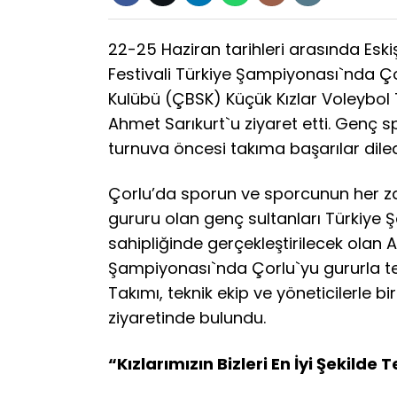
22-25 Haziran tarihleri arasında Esk
Festivali Türkiye Şampiyonası`nda Ço
Kulübü (ÇBSK) Küçük Kızlar Voleybol 
Ahmet Sarıkurt`u ziyaret etti. Genç s
turnuva öncesi takıma başarılar diled
Çorlu’da sporun ve sporcunun her za
gururu olan genç sultanları Türkiye Ş
sahipliğinde gerçekleştirilecek olan A
Şampiyonası`nda Çorlu`yu gururla te
Takımı, teknik ekip ve yöneticilerle b
ziyaretinde bulundu.
“Kızlarımızın Bizleri En İyi Şekild