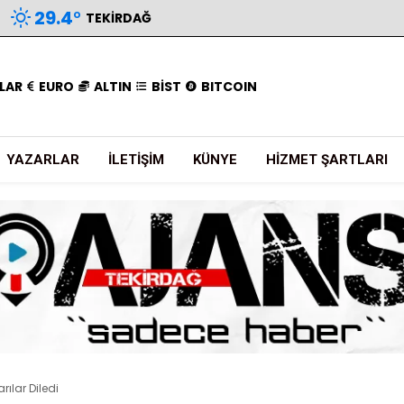
29.4
°
TEKIRDAĞ
LAR
EURO
ALTIN
BİST
BITCOIN
YAZARLAR
İLETIŞIM
KÜNYE
HIZMET ŞARTLARI
ılar Diledi