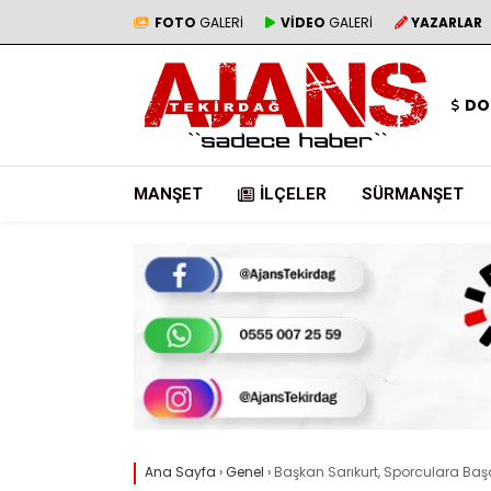
FOTO
GALERİ
VİDEO
GALERİ
YAZARLAR
DO
MANŞET
İLÇELER
SÜRMANŞET
Ana Sayfa
›
Genel
›
Başkan Sarıkurt, Sporculara Başar