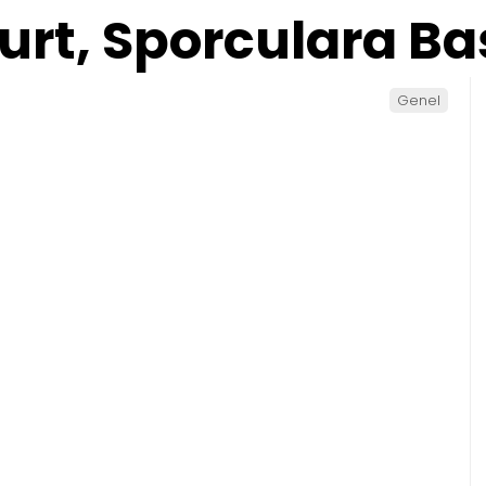
rt, Sporculara Baş
Genel