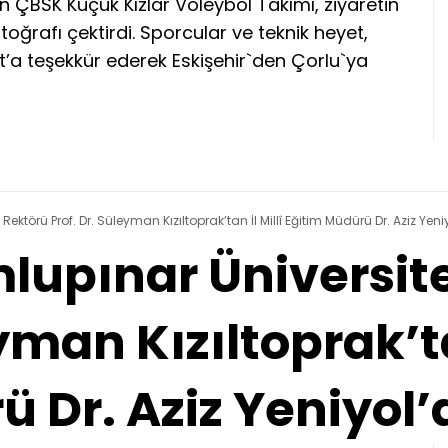
 ÇBSK Küçük Kızlar Voleybol Takımı, ziyaretin
oğrafı çektirdi. Sporcular ve teknik heyet,
t’a teşekkür ederek Eskişehir`den Çorlu`ya
ktörü Prof. Dr. Süleyman Kızıltoprak’tan İl Millî Eğitim Müdürü Dr. Aziz Yeni
upınar Üniversite
yman Kızıltoprak’ta
 Dr. Aziz Yeniyol’