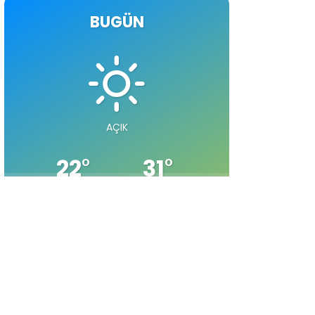
BUGÜN
AÇIK
22
°
31
°
En Düşük
En Yüksek
Nem: 49
Hız: 4.66
Rüzgar: 9.56
Basınç: 1010