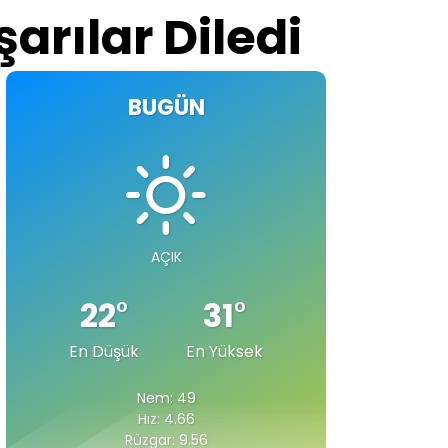
arılar Diledi
BUGÜN
AÇIK
22
°
31
°
En Düşük
En Yüksek
Nem: 49
Hız: 4.66
Rüzgar: 9.56