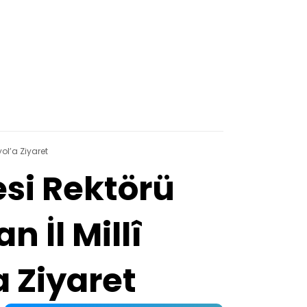
yol’a Ziyaret
si Rektörü
n İl Millî
a Ziyaret