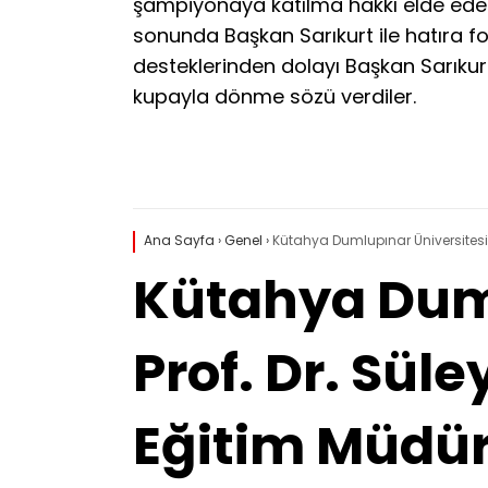
şampiyonaya katılma hakkı elde eden
sonunda Başkan Sarıkurt ile hatıra fot
desteklerinden dolayı Başkan Sarıkur
kupayla dönme sözü verdiler.
Ana Sayfa
›
Genel
›
Kütahya Dumlupınar Üniversitesi Re
Kütahya Duml
Prof. Dr. Süle
Eğitim Müdürü