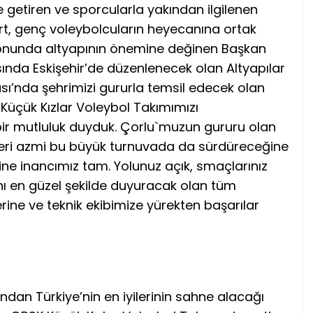
getiren ve sporcularla yakından ilgilenen
rt, genç voleybolcuların heyecanına ortak
yonunda altyapının önemine değinen Başkan
asında Eskişehir’de düzenlenecek olan Altyapılar
sı’nda şehrimizi gururla temsil edecek olan
Küçük Kızlar Voleybol Takımımızı
ir mutluluk duyduk. Çorlu`muzun gururu olan
kleri azmi bu büyük turnuvada da sürdüreceğine
ğine inancımız tam. Yolunuz açık, smaçlarınız
nı en güzel şekilde duyuracak olan tüm
lerine ve teknik ekibimize yürekten başarılar
ından Türkiye’nin en iyilerinin sahne alacağı