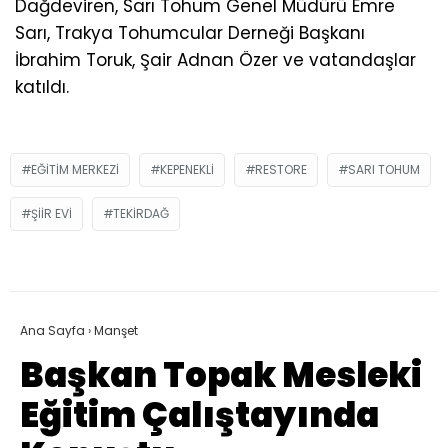
Dağdeviren, Sarı Tohum Genel Müdürü Emre
Sarı, Trakya Tohumcular Derneği Başkanı
İbrahim Toruk, Şair Adnan Özer ve vatandaşlar
katıldı.
EĞITIM MERKEZI
KEPENEKLI
RESTORE
SARI TOHUM
ŞIIR EVI
TEKIRDAĞ
Ana Sayfa
›
Manşet
Başkan Topak Mesleki
Eğitim Çalıştayında