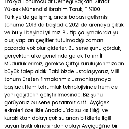
Trakya Tohumcular Derneği Başkanı Ziraat
Yüksek Mühendisi İbrahim Toruk; ‘’ %100
Türkiye’de gelişmiş, anası babası gelişmiş
tohuma 2019’da başladık, 2021’de arenaya çıktık
ve bu yıl beşinci yılımız. Bu tip çalışmalarda şu
olur, yapılan çeşitler tutulmadığı zaman
pazarda yok olur giderler. Bu sene şunu gördük,
gerçekten ülke genelinde gerek Tarım İl
Müdürlüklerimiz, gerekse Çiftçi kuruluşlarımızdan
büyük talep aldık. Tabi bizde ustalaşıyoruz, Milli
tohum üreten firmalarımız uzmanlaşmaya
başladı. Hem tohumluk teknolojisinde hem de
yeni çeşitlerin geliştirilmesinde. Biz şunu
görüyoruz bu sene pazarımız arttı. Ayçiçek
ekimleri özellikle Anadolu’da su kısıtlılığı ve
kuraklıktan dolayı çok sulanan bitkilerle ilgili
suyun kısıtlı olmasından dolayı Ayçiçeği’ne bir