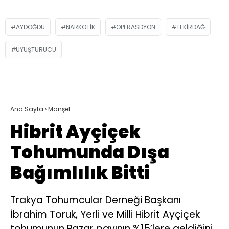
AYDOĞDU
NARKOTIK
OPERASDYON
TEKIRDAĞ
UYUŞTURUCU
Ana Sayfa
›
Manşet
Hibrit Ayçiçek
Tohumunda Dışa
Bağımlılık Bitti
Trakya Tohumcular Derneği Başkanı
İbrahim Toruk, Yerli ve Milli Hibrit Ayçiçek
tohumunun Pazar payının %15’lere geldiğini