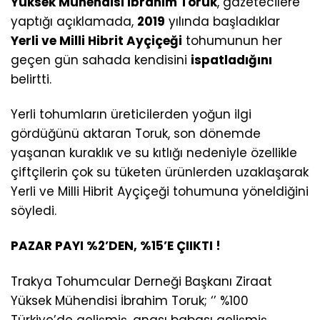
Yüksek Mühendisi İbrahim Toruk
, gazetecilere
yaptığı açıklamada,
2019
yılında başladıklar
Yerli ve Milli Hibrit Ayçiçeği
tohumunun her
geçen gün sahada kendisini
ispatladığını
belirtti.
Yerli tohumların üreticilerden yoğun ilgi
gördüğünü aktaran Toruk, son dönemde
yaşanan kuraklık ve su kıtlığı nedeniyle özellikle
çiftçilerin çok su tüketen ürünlerden uzaklaşarak
Yerli ve Milli Hibrit Ayçiçeği tohumuna yöneldiğini
söyledi.
PAZAR PAYI %2’DEN, %15’E ÇIIKTI !
Trakya Tohumcular Derneği Başkanı Ziraat
Yüksek Mühendisi İbrahim Toruk; ‘’ %100
Türkiye’de gelişmiş, anası babası gelişmiş