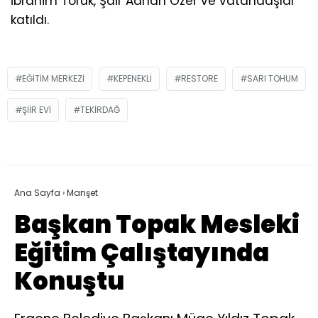
İbrahim Toruk, Şair Adnan Özer ve vatandaşlar
katıldı.
EĞITIM MERKEZI
KEPENEKLI
RESTORE
SARI TOHUM
ŞIIR EVI
TEKIRDAĞ
Ana Sayfa
›
Manşet
Başkan Topak Mesleki
Eğitim Çalıştayında
Konuştu