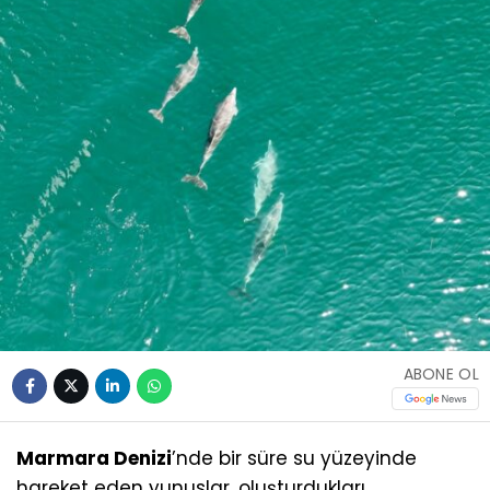
ABONE OL
Marmara Denizi
’nde bir süre su yüzeyinde
hareket eden yunuslar, oluşturdukları