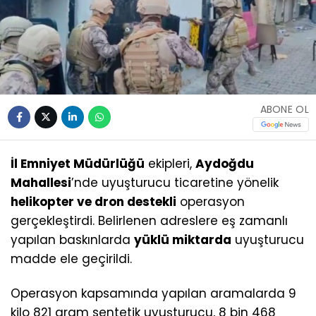
ABONE OL
İl Emniyet Müdürlüğü
ekipleri,
Aydoğdu
Mahallesi
’nde uyuşturucu ticaretine yönelik
helikopter ve dron destekli
operasyon
gerçekleştirdi. Belirlenen adreslere eş zamanlı
yapılan baskınlarda
yüklü miktarda
uyuşturucu
madde ele geçirildi.
Operasyon kapsamında yapılan aramalarda 9
kilo 821 gram sentetik uyuşturucu, 8 bin 468