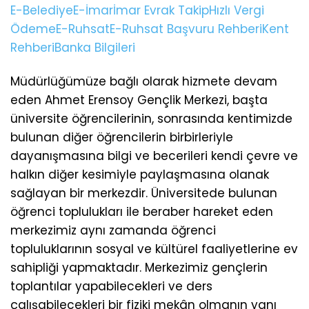
E-Belediye
E-İmar
İmar Evrak Takip
Hızlı Vergi
Ödeme
E-Ruhsat
E-Ruhsat Başvuru Rehberi
Kent
Rehberi
Banka Bilgileri
Müdürlüğümüze bağlı olarak hizmete devam
eden Ahmet Erensoy Gençlik Merkezi, başta
üniversite öğrencilerinin, sonrasında kentimizde
bulunan diğer öğrencilerin birbirleriyle
dayanışmasına bilgi ve becerileri kendi çevre ve
halkın diğer kesimiyle paylaşmasına olanak
sağlayan bir merkezdir. Üniversitede bulunan
öğrenci toplulukları ile beraber hareket eden
merkezimiz aynı zamanda öğrenci
topluluklarının sosyal ve kültürel faaliyetlerine ev
sahipliği yapmaktadır. Merkezimiz gençlerin
toplantılar yapabilecekleri ve ders
çalışabilecekleri bir fiziki mekân olmanın yanı