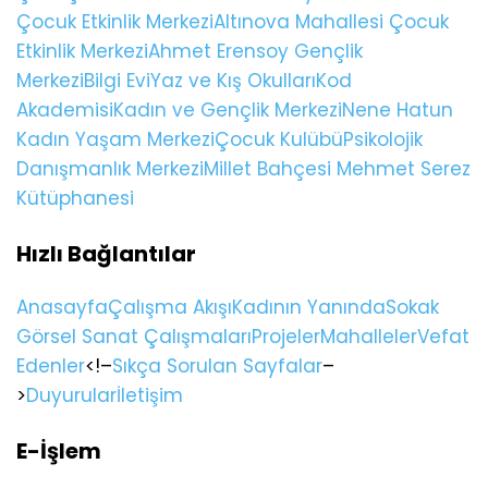
Çocuk Etkinlik Merkezi
Altınova Mahallesi Çocuk
Etkinlik Merkezi
Ahmet Erensoy Gençlik
Merkezi
Bilgi Evi
Yaz ve Kış Okulları
Kod
Akademisi
Kadın ve Gençlik Merkezi
Nene Hatun
Kadın Yaşam Merkezi
Çocuk Kulübü
Psikolojik
Danışmanlık Merkezi
Millet Bahçesi Mehmet Serez
Kütüphanesi
Hızlı Bağlantılar
Anasayfa
Çalışma Akışı
Kadının Yanında
Sokak
Görsel Sanat Çalışmaları
Projeler
Mahalleler
Vefat
Edenler
<!–
Sıkça Sorulan Sayfalar
–
>
Duyurular
İletişim
E-İşlem