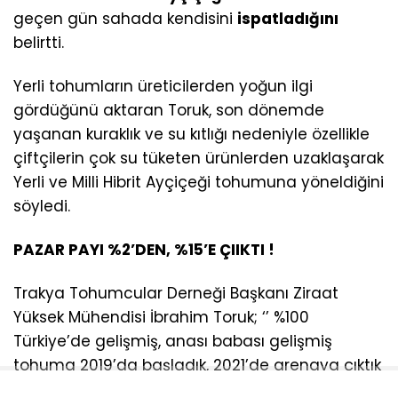
geçen gün sahada kendisini
ispatladığını
belirtti.
Yerli tohumların üreticilerden yoğun ilgi
gördüğünü aktaran Toruk, son dönemde
yaşanan kuraklık ve su kıtlığı nedeniyle özellikle
çiftçilerin çok su tüketen ürünlerden uzaklaşarak
Yerli ve Milli Hibrit Ayçiçeği tohumuna yöneldiğini
söyledi.
PAZAR PAYI %2’DEN, %15’E ÇIIKTI !
Trakya Tohumcular Derneği Başkanı Ziraat
Yüksek Mühendisi İbrahim Toruk; ‘’ %100
Türkiye’de gelişmiş, anası babası gelişmiş
tohuma 2019’da başladık, 2021’de arenaya çıktık
ve bu yıl beşinci yılımız. Bu tip çalışmalarda şu