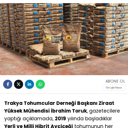
ABONE OL
Trakya Tohumcular Derneği Başkanı Ziraat
Yüksek Mühendisi İbrahim Toruk
, gazetecilere
yaptığı açıklamada,
2019
yılında başladıklar
Yerli ve Milli Hibrit Ayçiçeği
tohumunun her