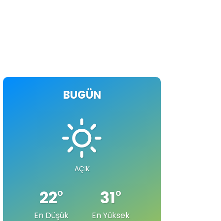
BUGÜN
AÇIK
22
°
31
°
En Düşük
En Yüksek