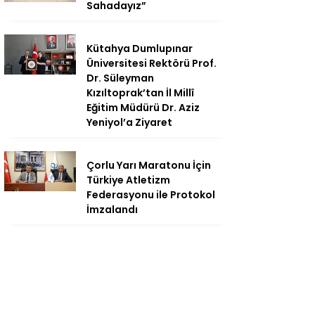
Sahadayız”
Kütahya Dumlupınar
Üniversitesi Rektörü Prof.
Dr. Süleyman
Kızıltoprak’tan İl Millî
Eğitim Müdürü Dr. Aziz
Yeniyol’a Ziyaret
Çorlu Yarı Maratonu İçin
Türkiye Atletizm
Federasyonu ile Protokol
İmzalandı