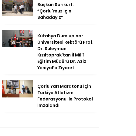
Başkan Sarıkurt:
“Çorlu`muz İçin
Sahadayız”
Kütahya Dumlupınar
Üniversitesi Rektörü Prof.
Dr. Süleyman
Kızıltoprak’tan İl Millî
Eğitim Müdürü Dr. Aziz
Yeniyol’a Ziyaret
Çorlu Yarı Maratonu İçin
Türkiye Atletizm
Federasyonu ile Protokol
İmzalandı