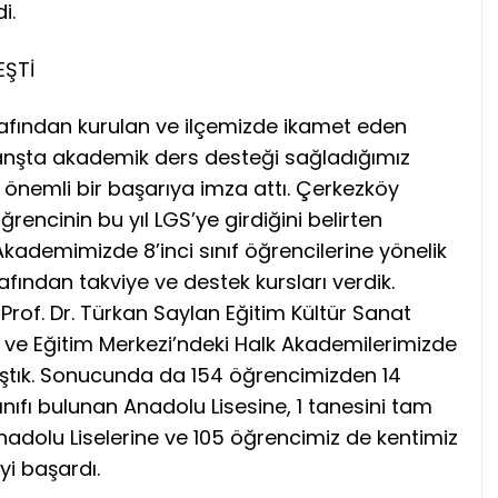
i.
EŞTİ
rafından kurulan ve ilçemizde ikamet eden
 branşta akademik ders desteği sağladığımız
önemli bir başarıya imza attı. Çerkezköy
rencinin bu yıl LGS’ye girdiğini belirten
kademimizde 8’inci sınıf öğrencilerine yönelik
ından takviye ve destek kursları verdik.
Prof. Dr. Türkan Saylan Eğitim Kültür Sanat
t ve Eğitim Merkezi’ndeki Halk Akademilerimizde
lıştık. Sonucunda da 154 öğrencimizden 14
 sınıfı bulunan Anadolu Lisesine, 1 tanesini tam
i Anadolu Liselerine ve 105 öğrencimiz de kentimiz
eyi başardı.