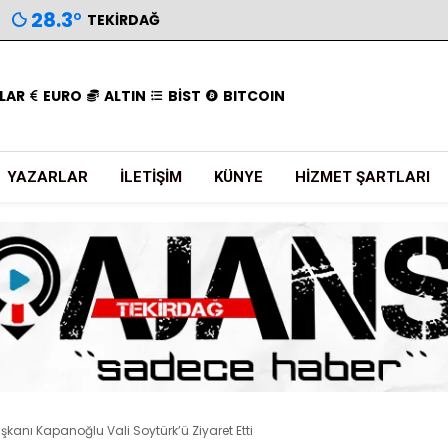
28.3
°
TEKIRDAĞ
LAR
EURO
ALTIN
BİST
BITCOIN
YAZARLAR
İLETIŞIM
KÜNYE
HIZMET ŞARTLARI
şkanı Kapanoğlu Vali Soytürk’ü Ziyaret Etti