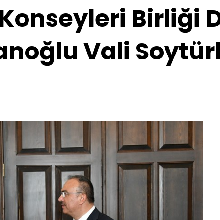
Konseyleri Birliği
noğlu Vali Soytürk