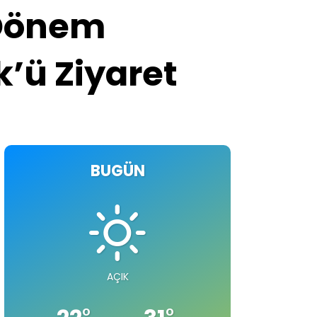
 Dönem
’ü Ziyaret
BUGÜN
AÇIK
°
°