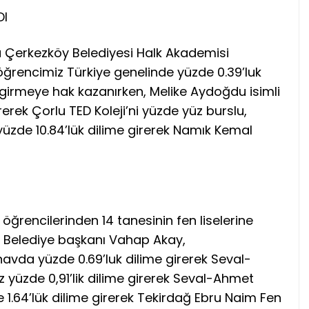
DI
a Çerkezköy Belediyesi Halk Akademisi
ğrencimiz Türkiye genelinde yüzde 0.39’luk
e girmeye hak kazanırken, Melike Aydoğdu isimli
rerek Çorlu TED Koleji’ni yüzde yüz burslu,
üzde 10.84’lük dilime girerek Namık Kemal
ğrencilerinden 14 tanesinin fen liselerine
n Belediye başkanı Vahap Akay,
avda yüzde 0.69’luk dilime girerek Seval-
z yüzde 0,91’lik dilime girerek Seval-Ahmet
 1.64’lük dilime girerek Tekirdağ Ebru Naim Fen