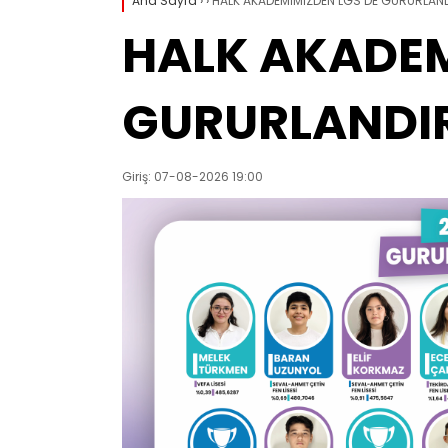
Ana Sayfa
›
›
HALK AKADEMİMİZDEN LGS’DE GURURLAN
HALK AKADEM
GURURLANDI
Giriş: 07-08-2026 19:00