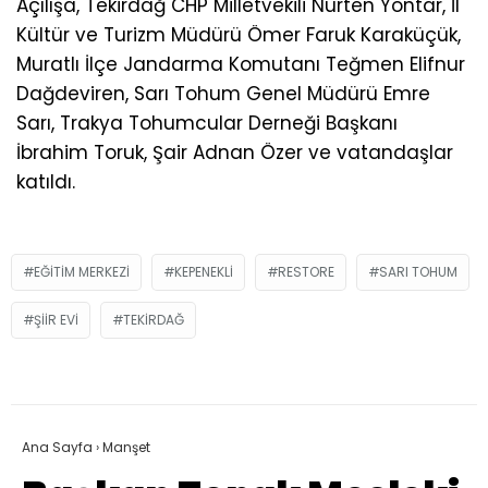
Açılışa, Tekirdağ CHP Milletvekili Nurten Yontar, İl
Kültür ve Turizm Müdürü Ömer Faruk Karaküçük,
Muratlı İlçe Jandarma Komutanı Teğmen Elifnur
Dağdeviren, Sarı Tohum Genel Müdürü Emre
Sarı, Trakya Tohumcular Derneği Başkanı
İbrahim Toruk, Şair Adnan Özer ve vatandaşlar
katıldı.
EĞITIM MERKEZI
KEPENEKLI
RESTORE
SARI TOHUM
ŞIIR EVI
TEKIRDAĞ
Ana Sayfa
›
Manşet