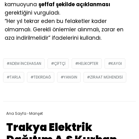
kamuoyuna
şeffaf şekilde açıklanması
gerektiğini vurguladı.
“Her yıl tekrar eden bu felaketler kader
olmamalı. Gerekli önlemler alınmalı, zarar en
aza indirilmelidir” ifadelerini kullandı.
ADEM INCEHASAN
ÇIFTÇI
HELIKOPTER
KAYGI
TARLA
TEKIRDAĞ
YANGIN
ZIRAAT MÜHENDISI
Ana Sayfa
›
Manşet
Trakya Elektrik