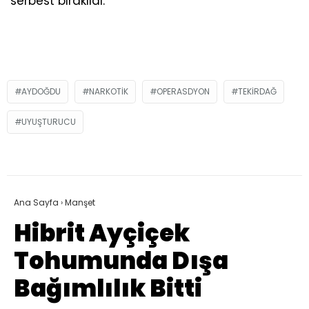
serbest bırakıldı.
AYDOĞDU
NARKOTIK
OPERASDYON
TEKIRDAĞ
UYUŞTURUCU
Ana Sayfa
›
Manşet
Hibrit Ayçiçek
Tohumunda Dışa
Bağımlılık Bitti