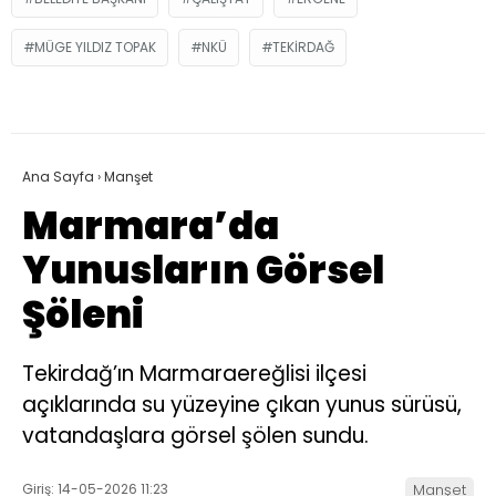
MÜGE YILDIZ TOPAK
NKÜ
TEKIRDAĞ
Ana Sayfa
›
Manşet
Marmara’da
Yunusların Görsel
Şöleni
Tekirdağ’ın Marmaraereğlisi ilçesi
açıklarında su yüzeyine çıkan yunus sürüsü,
vatandaşlara görsel şölen sundu.
Giriş: 14-05-2026 11:23
Manşet