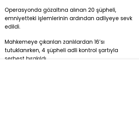
Operasyonda gözaltına alınan 20 şüpheli,
emniyetteki işlemlerinin ardından adliyeye sevk
edildi.
Mahkemeye çıkarılan zanlılardan 16’sı
tutuklanırken, 4 şüpheli adli kontrol şartıyla
serbest bırakıldı.
AYDOĞDU
NARKOTIK
OPERASDYON
TEKIRDAĞ
UYUŞTURUCU