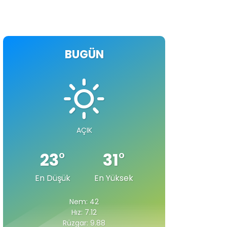
BUGÜN
AÇIK
23
°
31
°
En Düşük
En Yüksek
Nem: 42
Hız: 7.12
Rüzgar: 9.88