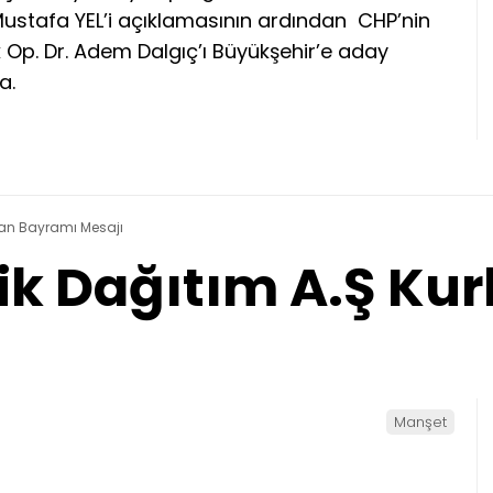
Mustafa YEL’i açıklamasının ardından CHP’nin
p. Dr. Adem Dalgıç’ı Büyükşehir’e aday
a.
rban Bayramı Mesajı
rik Dağıtım A.Ş K
Manşet