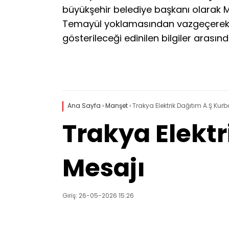
büyükşehir belediye başkanı olarak 
Temayül yoklamasından vazgeçerek O
gösterileceği edinilen bilgiler arasınd
Ana Sayfa
›
Manşet
›
Trakya Elektrik Dağıtım A.Ş Ku
Trakya Elekt
Mesajı
Giriş: 26-05-2026 15:26