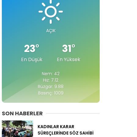
AÇIK
23
°
31
°
En Düşük
En Yüksek
Nem: 42
Hız: 7.12
Rüzgar: 9.88
Basınç: 1009
SON HABERLER
KADINLAR KARAR
SÜREÇLERİNDE SÖZ SAHİBİ