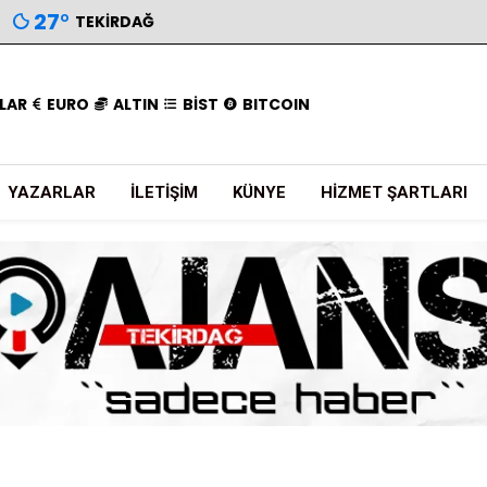
27
°
TEKIRDAĞ
LAR
EURO
ALTIN
BİST
BITCOIN
YAZARLAR
İLETIŞIM
KÜNYE
HIZMET ŞARTLARI