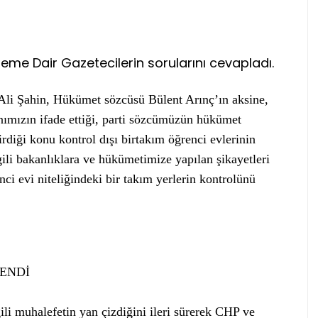
me Dair Gazetecilerin sorularını cevapladı.
li Şahin, Hükümet sözcüsü Bülent Arınç’ın aksine,
nımızın ifade ettiği, parti sözcümüzün hükümet
diği konu kontrol dışı birtakım öğrenci evlerinin
lgili bakanlıklara ve hükümetimize yapılan şikayetleri
ci evi niteliğindeki bir takım yerlerin kontrolünü
ENDİ
ili muhalefetin yan çizdiğini ileri sürerek CHP ve