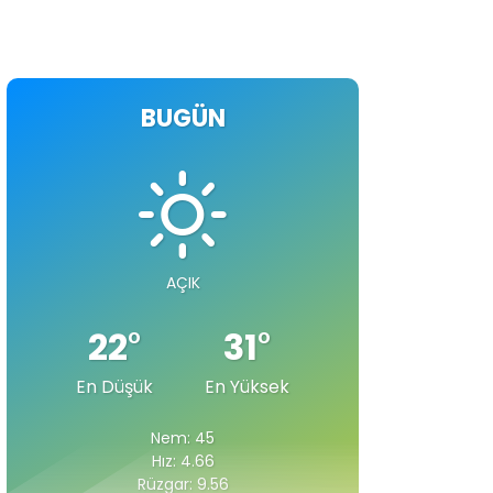
BUGÜN
AÇIK
22
°
31
°
En Düşük
En Yüksek
Nem: 45
Hız: 4.66
Rüzgar: 9.56