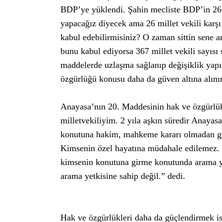
BDP’ye yüklendi. Şahin mecliste BDP’in 26 mi
yapacağız diyecek ama 26 millet vekili karşı
kabul edebilirmisiniz? O zaman sittin sene 
bunu kabul ediyorsa 367 millet vekili sayıs
maddelerde uzlaşma sağlanıp değişiklik yapıl
özgürlüğü konusu daha da güven altına alını
Anayasa’nın 20. Maddesinin hak ve özgürlük
milletvekiliyim. 2 yıla aşkın süredir Ana
konutuna hakim, mahkeme kararı olmadan gi
Kimsenin özel hayatına müdahale edilemez. 
kimsenin konutuna girme konutunda arama y
arama yetkisine sahip değil.” dedi.
Hak ve özgürlükleri daha da güçlendirmek is