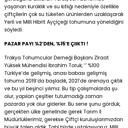
yaşanan kuraklık ve su kıtlığı nedeniyle özellikle
çiftçilerin çok su tüketen ürünlerden uzaklaşarak
Yerli ve Milli Hibrit Ayçiçeği tohumuna yöneldiğini
söyledi.
PAZAR PAYI %2’DEN, %15’E ÇIIKTI !
Trakya Tohumcular Derneği Başkanı Ziraat
Yüksek Mühendisi İbrahim Toruk; ‘’ %100
Türkiye’de gelişmiş, anası babası gelişmiş
tohuma 2019’da başladık, 2021’de arenaya çıktık
ve bu yıl beşinci yılımız. Bu tip çalışmalarda şu
olur, yapılan çeşitler tutulmadığı zaman
pazarda yok olur giderler. Bu sene şunu gördük,
gerçekten ülke genelinde gerek Tarım İl
Müdürlüklerimiz, gerekse Çiftçi kuruluşlarımızdan
büyük talep aldık. Tabi bizde ustalaşıyoruz, Milli