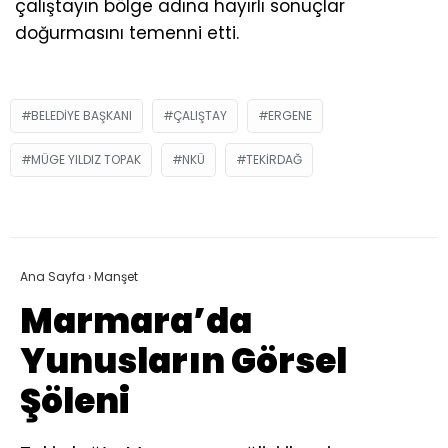
çalıştayın bölge adına hayırlı sonuçlar
doğurmasını temenni etti.
BELEDIYE BAŞKANI
ÇALIŞTAY
ERGENE
MÜGE YILDIZ TOPAK
NKÜ
TEKIRDAĞ
Ana Sayfa
›
Manşet
Marmara’da
Yunusların Görsel
Şöleni