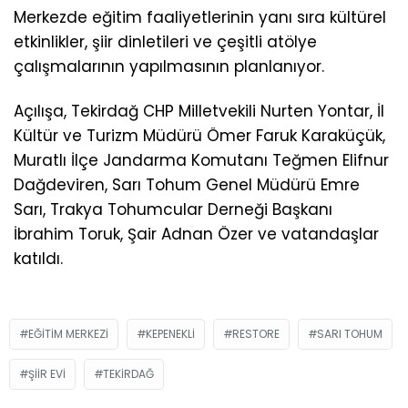
Merkezde eğitim faaliyetlerinin yanı sıra kültürel
etkinlikler, şiir dinletileri ve çeşitli atölye
çalışmalarının yapılmasının planlanıyor.
Açılışa, Tekirdağ CHP Milletvekili Nurten Yontar, İl
Kültür ve Turizm Müdürü Ömer Faruk Karaküçük,
Muratlı İlçe Jandarma Komutanı Teğmen Elifnur
Dağdeviren, Sarı Tohum Genel Müdürü Emre
Sarı, Trakya Tohumcular Derneği Başkanı
İbrahim Toruk, Şair Adnan Özer ve vatandaşlar
katıldı.
EĞITIM MERKEZI
KEPENEKLI
RESTORE
SARI TOHUM
ŞIIR EVI
TEKIRDAĞ