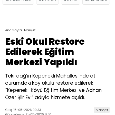
IBRAHIM TORUK
TEKIRDAĞ
TOHUM
YERLI VE MILLI
Ana Sayfa
›
Manşet
Eski Okul Restore
Edilerek Eğitim
Merkezi Yapıldı
Tekirdağ’ın Kepenekli Mahallesi’nde atıl
durumdaki köy okulu restore edilerek
“Kepenekli Köyü Eğitim Merkezi ve Adnan
Özer Şiir Evi” adıyla hizmete açıldı.
Giriş: 15-05-2026 09:33
Manşet
Güncelleme: 31-05-2026 17:10