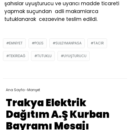
şahıslar uyuşturucu ve uyarıcı madde ticareti
yapmak suçundan adli makamlarca
tutuklanarak cezaevine teslim edildi.
EMNIYET
POLIS
SULEYMANPASA
TACIR
TEKIRDAĞ
TUTUKLU
UYUŞTURUCU
Ana Sayfa
›
Manşet
Trakya Elektrik
Dağıtım A.Ş Kurban
Bayramı Mesajı