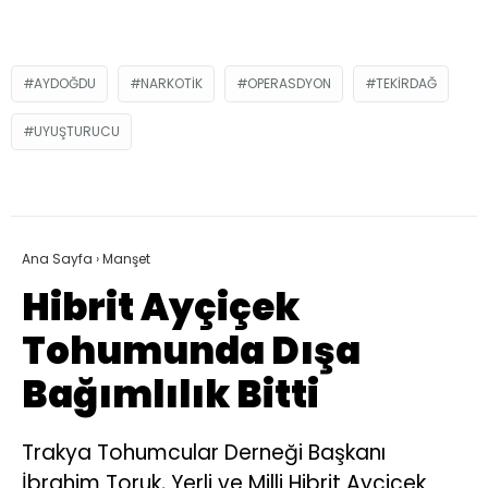
AYDOĞDU
NARKOTIK
OPERASDYON
TEKIRDAĞ
UYUŞTURUCU
Ana Sayfa
›
Manşet
Hibrit Ayçiçek
Tohumunda Dışa
Bağımlılık Bitti
Trakya Tohumcular Derneği Başkanı
İbrahim Toruk, Yerli ve Milli Hibrit Ayçiçek