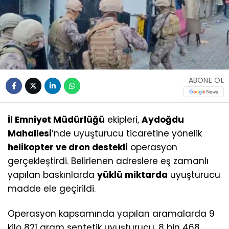
ABONE OL
İl Emniyet Müdürlüğü
ekipleri,
Aydoğdu
Mahallesi
’nde uyuşturucu ticaretine yönelik
helikopter ve dron destekli
operasyon
gerçekleştirdi. Belirlenen adreslere eş zamanlı
yapılan baskınlarda
yüklü miktarda
uyuşturucu
madde ele geçirildi.
Operasyon kapsamında yapılan aramalarda 9
kilo 821 gram sentetik uyuşturucu, 8 bin 468