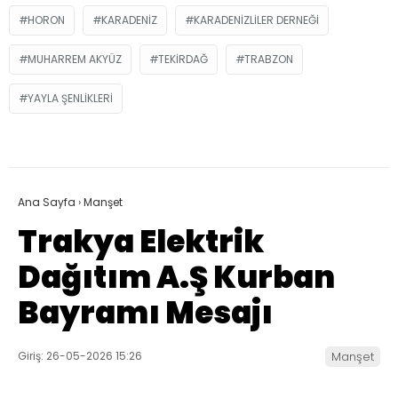
HORON
KARADENIZ
KARADENIZLILER DERNEĞI
MUHARREM AKYÜZ
TEKIRDAĞ
TRABZON
YAYLA ŞENLIKLERI
Ana Sayfa
›
Manşet
Trakya Elektrik
Dağıtım A.Ş Kurban
Bayramı Mesajı
Giriş: 26-05-2026 15:26
Manşet