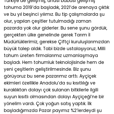
Türkiye’de gelişmiş, anası babası gelişmiş
tohuma 2019’da başladık, 2021’de arenaya çıktık
ve bu yıl beşinci yılımız. Bu tip çalışmalarda şu
olur, yapılan çeşitler tutulmadığı zaman
pazarda yok olur giderler. Bu sene şunu gördük,
gerçekten ülke genelinde gerek Tarım İl
Müdürlüklerimiz, gerekse Çiftçi kuruluşlarımızdan
büyük talep aldık. Tabi bizde ustalaşıyoruz, Milli
tohum üreten firmalarımız uzmanlaşmaya
başladı. Hem tohumluk teknolojisinde hem de
yeni çeşitlerin geliştirilmesinde. Biz şunu
görüyoruz bu sene pazarımız arttı. Ayçiçek
ekimleri özellikle Anadolu’da su kısıtlılığı ve
kuraklıktan dolayı çok sulanan bitkilerle ilgili
suyun kısıtlı olmasından dolayı Ayçiçeği’ne bir
yönelim vardı. Çok yoğun satış yaptık. İlk
başladığımızda Pazar payımız %2’lerdeydi şu