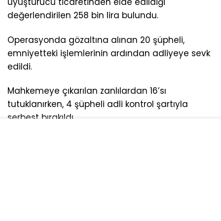
uyuşturucu ticaretinden elde edildiği
değerlendirilen 258 bin lira bulundu.
Operasyonda gözaltına alınan 20 şüpheli,
emniyetteki işlemlerinin ardından adliyeye sevk
edildi.
Mahkemeye çıkarılan zanlılardan 16’sı
tutuklanırken, 4 şüpheli adli kontrol şartıyla
serbest bırakıldı.
AYDOĞDU
NARKOTIK
OPERASDYON
TEKIRDAĞ
UYUŞTURUCU