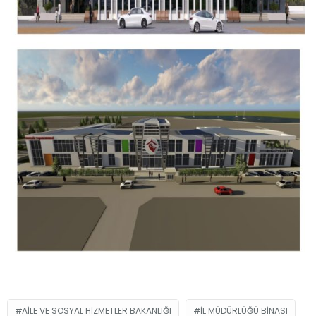
AILE VE SOSYAL HIZMETLER BAKANLIĞI
IL MÜDÜRLÜĞÜ BINASI