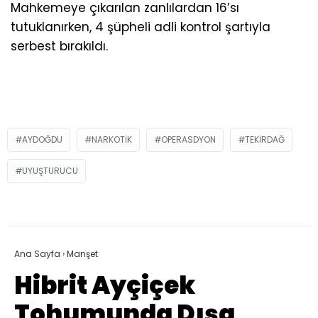
Mahkemeye çıkarılan zanlılardan 16’sı
tutuklanırken, 4 şüpheli adli kontrol şartıyla
serbest bırakıldı.
AYDOĞDU
NARKOTIK
OPERASDYON
TEKIRDAĞ
UYUŞTURUCU
Ana Sayfa
›
Manşet
Hibrit Ayçiçek
Tohumunda Dışa