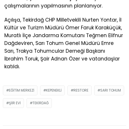
çalışmalarının yapılmasının planlanıyor.
Açılışa, Tekirdağ CHP Milletvekili Nurten Yontar, İl
Kültür ve Turizm Müdürü Ömer Faruk Karaküçük,
Muratlı İlçe Jandarma Komutanı Teğmen Elifnur
Dağdeviren, Sarı Tohum Genel Müdürü Emre
Sarı, Trakya Tohumcular Derneği Başkanı
İbrahim Toruk, Şair Adnan Özer ve vatandaşlar
katıldı.
EĞITIM MERKEZI
KEPENEKLI
RESTORE
SARI TOHUM
ŞIIR EVI
TEKIRDAĞ