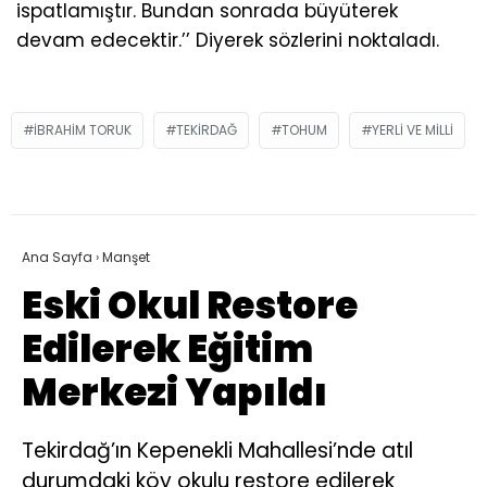
ispatlamıştır. Bundan sonrada büyüterek
devam edecektir.’’ Diyerek sözlerini noktaladı.
IBRAHIM TORUK
TEKIRDAĞ
TOHUM
YERLI VE MILLI
Ana Sayfa
›
Manşet
Eski Okul Restore
Edilerek Eğitim
Merkezi Yapıldı
Tekirdağ’ın Kepenekli Mahallesi’nde atıl
durumdaki köy okulu restore edilerek