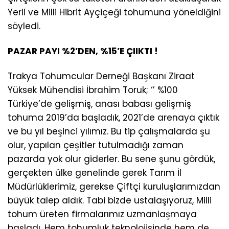
Yerli ve Milli Hibrit Ayçiçeği tohumuna yöneldiğini
söyledi.
PAZAR PAYI %2’DEN, %15’E ÇIIKTI !
Trakya Tohumcular Derneği Başkanı Ziraat
Yüksek Mühendisi İbrahim Toruk; ‘’ %100
Türkiye’de gelişmiş, anası babası gelişmiş
tohuma 2019’da başladık, 2021’de arenaya çıktık
ve bu yıl beşinci yılımız. Bu tip çalışmalarda şu
olur, yapılan çeşitler tutulmadığı zaman
pazarda yok olur giderler. Bu sene şunu gördük,
gerçekten ülke genelinde gerek Tarım İl
Müdürlüklerimiz, gerekse Çiftçi kuruluşlarımızdan
büyük talep aldık. Tabi bizde ustalaşıyoruz, Milli
tohum üreten firmalarımız uzmanlaşmaya
başladı. Hem tohumluk teknolojisinde hem de