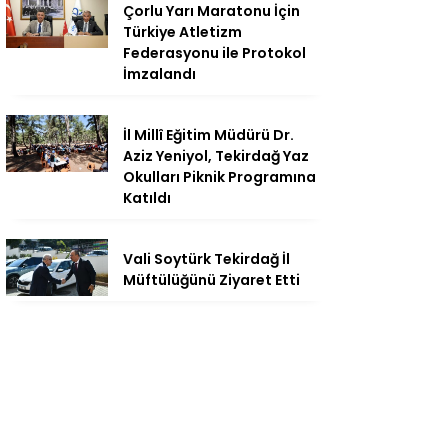
Çorlu Yarı Maratonu İçin
Türkiye Atletizm
Federasyonu ile Protokol
İmzalandı
İl Millî Eğitim Müdürü Dr.
Aziz Yeniyol, Tekirdağ Yaz
Okulları Piknik Programına
Katıldı
Vali Soytürk Tekirdağ İl
Müftülüğünü Ziyaret Etti