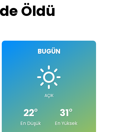
 de Öldü
BUGÜN
AÇIK
22
°
31
°
En Düşük
En Yüksek