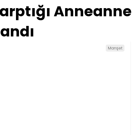
arptığı Anneanne
landı
Manşet