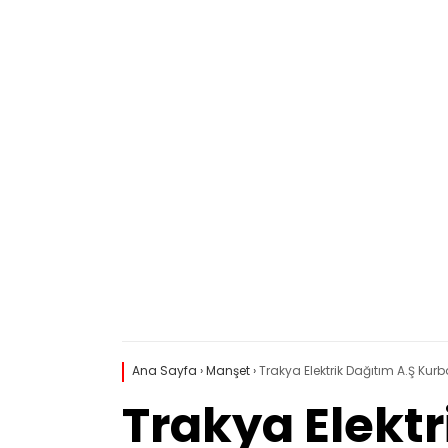
Ana Sayfa
›
Manşet
›
Trakya Elektrik Dağıtım A.Ş Ku
Trakya Elekt