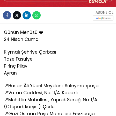
ABONE OL
Günün Menüsü ❤️
24 Nisan Cuma
Kıymalı Şehriye Çorbası
Taze Fasulye
Pirinç Pilavı
Ayran
📍Hasan Âli Yücel Meydanı, Süleymanpaşa
📍Vatan Caddesi, No: 11/A, Kapaklı
📍Muhittin Mahallesi, Yaprak Sokağı No: 1/A
(Otopark karşısı), Çorlu
📍Gazi Osman Paşa Mahallesi, Fevzipaşa