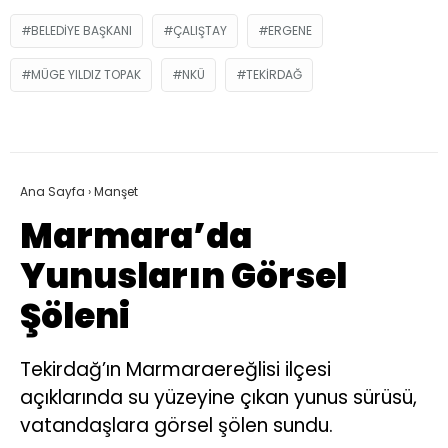
BELEDIYE BAŞKANI
ÇALIŞTAY
ERGENE
MÜGE YILDIZ TOPAK
NKÜ
TEKIRDAĞ
Ana Sayfa
›
Manşet
Marmara’da
Yunusların Görsel
Şöleni
Tekirdağ’ın Marmaraereğlisi ilçesi
açıklarında su yüzeyine çıkan yunus sürüsü,
vatandaşlara görsel şölen sundu.