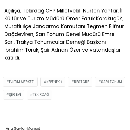
Açılışa, Tekirdağ CHP Milletvekili Nurten Yontar, İl
Kültür ve Turizm Müdürü Ömer Faruk Karaküçük,
Muratlı İlçe Jandarma Komutanı Teğmen Elifnur
Dağdeviren, Sarı Tohum Genel Müdürü Emre
Sarı, Trakya Tohumcular Derneği Başkanı
İbrahim Toruk, Şair Adnan Özer ve vatandaşlar
katıldı.
EĞITIM MERKEZI
KEPENEKLI
RESTORE
SARI TOHUM
ŞIIR EVI
TEKIRDAĞ
Ana Sayfa
›
Manşet