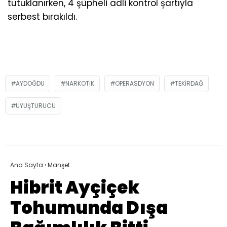
tutuklanırken, 4 şüpheli adli kontrol şartıyla
serbest bırakıldı.
AYDOĞDU
NARKOTIK
OPERASDYON
TEKIRDAĞ
UYUŞTURUCU
Ana Sayfa
›
Manşet
Hibrit Ayçiçek
Tohumunda Dışa