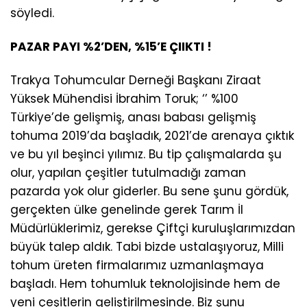
söyledi.
PAZAR PAYI %2’DEN, %15’E ÇIIKTI !
Trakya Tohumcular Derneği Başkanı Ziraat
Yüksek Mühendisi İbrahim Toruk; ‘’ %100
Türkiye’de gelişmiş, anası babası gelişmiş
tohuma 2019’da başladık, 2021’de arenaya çıktık
ve bu yıl beşinci yılımız. Bu tip çalışmalarda şu
olur, yapılan çeşitler tutulmadığı zaman
pazarda yok olur giderler. Bu sene şunu gördük,
gerçekten ülke genelinde gerek Tarım İl
Müdürlüklerimiz, gerekse Çiftçi kuruluşlarımızdan
büyük talep aldık. Tabi bizde ustalaşıyoruz, Milli
tohum üreten firmalarımız uzmanlaşmaya
başladı. Hem tohumluk teknolojisinde hem de
yeni çeşitlerin geliştirilmesinde. Biz şunu