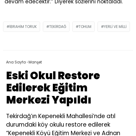
devam edecektir.’’ Diyerek sözlerini noktaladı.
IBRAHIM TORUK
TEKIRDAĞ
TOHUM
YERLI VE MILLI
Ana Sayfa
›
Manşet
Eski Okul Restore
Edilerek Eğitim
Merkezi Yapıldı
Tekirdağ’ın Kepenekli Mahallesi’nde atıl
durumdaki köy okulu restore edilerek
“Kepenekli Köyü Eğitim Merkezi ve Adnan