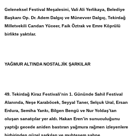
Geleneksel Festival Meşalesini, Vali Ali Yerlikaya, Belediye
Başkanı Op. Dr. Adem Dalgıç ve Münevver Dalgıç, Tekirdağ
Milletvekili Candan Yüceer, Faik Öztrak ve Emre Köprülü
birlikte yaktılar.
YAĞMUR ALTINDA NOSTALJİK ŞARKILAR
49. Tekirdağ Kiraz Festivali’nin 1. Gününde Sahil Festival
Alanında, Neşe Karaböcek, Seyyal Taner, Selçuk Ural, Ersan
Erdura, Semiha Yankı, Bilgen Bengü ve Nur Yoldaş’tan
oluşan sanatçılar yer aldı. Hakan Eren’in sunuculuğunu
yaptığı gecede aniden bastıran yağmura rağmen izleyenlere
birbirinden güzel şarkıları ve muhteşem sahne