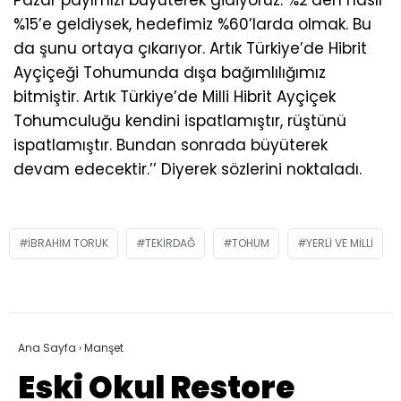
Pazar payımızı büyüterek gidiyoruz. %2’den nasıl
%15’e geldiysek, hedefimiz %60’larda olmak. Bu
da şunu ortaya çıkarıyor. Artık Türkiye’de Hibrit
Ayçiçeği Tohumunda dışa bağımlılığımız
bitmiştir. Artık Türkiye’de Milli Hibrit Ayçiçek
Tohumculuğu kendini ispatlamıştır, rüştünü
ispatlamıştır. Bundan sonrada büyüterek
devam edecektir.’’ Diyerek sözlerini noktaladı.
IBRAHIM TORUK
TEKIRDAĞ
TOHUM
YERLI VE MILLI
Ana Sayfa
›
Manşet
Eski Okul Restore