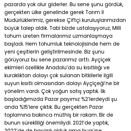
pazarda yok olur giderler. Bu sene şunu gördük,
gerçekten ülke genelinde gerek Tarım İl
Müdürlüklerimiz, gerekse Çiftçi kuruluşlarımızdan
büyük talep aldık. Tabi bizde ustalaşıyoruz, Milli
tohum üreten firmalarımız uzmanlaşmaya
başladı. Hem tohumluk teknolojisinde hem de
yeni çeşitlerin geliştirilmesinde. Biz şunu
görüyoruz bu sene pazarımız arttı. Ayçiçek
ekimleri özellikle Anadolu’da su kısıtlılığı ve
kuraklıktan dolayı çok sulanan bitkilerle ilgili
suyun kısıtlı olmasından dolayı Ayçiçeği’ne bir
yönelim vardı. Çok yoğun satış yaptık. İlk
başladığımızda Pazar payımız %2’lerdeydi şu
anda %15’lere çıktık. Bu gerçekten Pazar
toplamına bakınca müthiş bir rakam. Bir de
bunun sürekliliği önemliydi. 2021’de yaptık,
2022’de de başarılı olduk ama bugüne