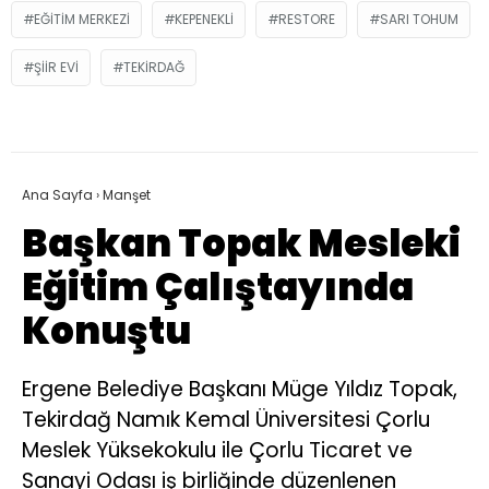
EĞITIM MERKEZI
KEPENEKLI
RESTORE
SARI TOHUM
ŞIIR EVI
TEKIRDAĞ
Ana Sayfa
›
Manşet
Başkan Topak Mesleki
Eğitim Çalıştayında
Konuştu
Ergene Belediye Başkanı Müge Yıldız Topak,
Tekirdağ Namık Kemal Üniversitesi Çorlu
Meslek Yüksekokulu ile Çorlu Ticaret ve
Sanayi Odası iş birliğinde düzenlenen