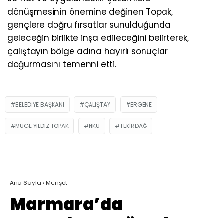
dönüşmesinin önemine değinen Topak,
gençlere doğru fırsatlar sunulduğunda
geleceğin birlikte inşa edileceğini belirterek,
çalıştayın bölge adına hayırlı sonuçlar
doğurmasını temenni etti.
BELEDIYE BAŞKANI
ÇALIŞTAY
ERGENE
MÜGE YILDIZ TOPAK
NKÜ
TEKIRDAĞ
Ana Sayfa
›
Manşet
Marmara’da