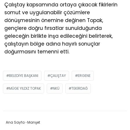
Çalıştay kapsamında ortaya çıkacak fikirlerin
somut ve uygulanabilir çözümlere
dönüşmesinin önemine değinen Topak,
gençlere doğru fırsatlar sunulduğunda
geleceğin birlikte inşa edileceğini belirterek,
çalıştayın bölge adına hayırlı sonuçlar
doğurmasını temenni etti.
BELEDIYE BAŞKANI
ÇALIŞTAY
ERGENE
MÜGE YILDIZ TOPAK
NKÜ
TEKIRDAĞ
Ana Sayfa
›
Manşet