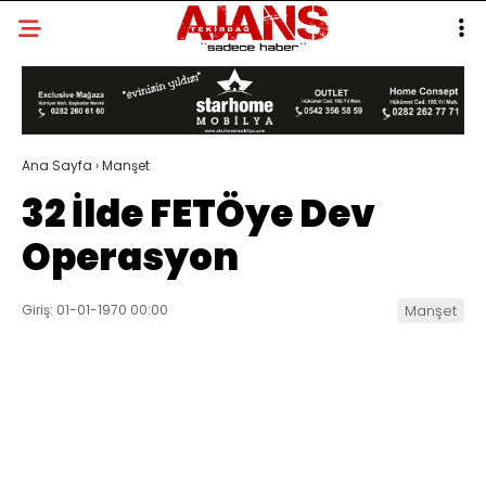
Ana Sayfa
›
Manşet
32 İlde FETÖye Dev
Operasyon
Giriş: 01-01-1970 00:00
Manşet