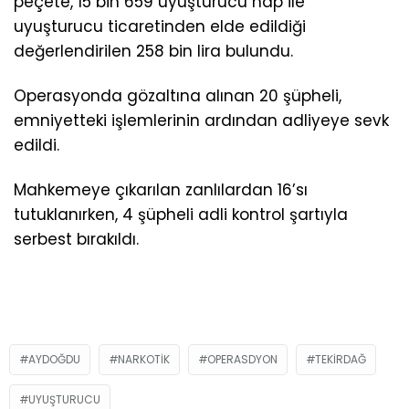
peçete, 15 bin 659 uyuşturucu hap ile
uyuşturucu ticaretinden elde edildiği
değerlendirilen 258 bin lira bulundu.
Operasyonda gözaltına alınan 20 şüpheli,
emniyetteki işlemlerinin ardından adliyeye sevk
edildi.
Mahkemeye çıkarılan zanlılardan 16’sı
tutuklanırken, 4 şüpheli adli kontrol şartıyla
serbest bırakıldı.
AYDOĞDU
NARKOTIK
OPERASDYON
TEKIRDAĞ
UYUŞTURUCU