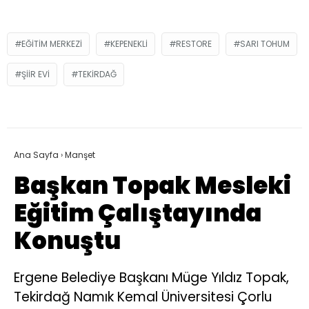
EĞITIM MERKEZI
KEPENEKLI
RESTORE
SARI TOHUM
ŞIIR EVI
TEKIRDAĞ
Ana Sayfa
›
Manşet
Başkan Topak Mesleki
Eğitim Çalıştayında
Konuştu
Ergene Belediye Başkanı Müge Yıldız Topak,
Tekirdağ Namık Kemal Üniversitesi Çorlu