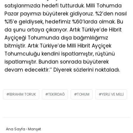
satışlarımızda hedefi tutturduk. Milli Tohumda
Pazar payımızı büyüterek gidiyoruz. %2’den nasıl
%15’e geldiysek, hedefimiz %60’larda olmak. Bu
da şunu ortaya çıkarıyor. Artık Türkiye’de Hibrit
Ayçiçeği Tohumunda dışa bağımlılığımız
bitmiştir. Artık Türkiye’de Milli Hibrit Ayçiçek
Tohumculuğu kendini ispatlamıştır, rüştünü
ispatlamıştır. Bundan sonrada büyüterek
devam edecektir.’’ Diyerek sözlerini noktaladı.
IBRAHIM TORUK
TEKIRDAĞ
TOHUM
YERLI VE MILLI
Ana Sayfa
›
Manşet