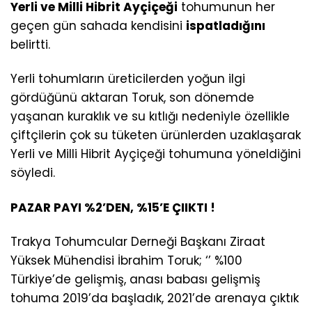
Yerli ve Milli Hibrit Ayçiçeği
tohumunun her
geçen gün sahada kendisini
ispatladığını
belirtti.
Yerli tohumların üreticilerden yoğun ilgi
gördüğünü aktaran Toruk, son dönemde
yaşanan kuraklık ve su kıtlığı nedeniyle özellikle
çiftçilerin çok su tüketen ürünlerden uzaklaşarak
Yerli ve Milli Hibrit Ayçiçeği tohumuna yöneldiğini
söyledi.
PAZAR PAYI %2’DEN, %15’E ÇIIKTI !
Trakya Tohumcular Derneği Başkanı Ziraat
Yüksek Mühendisi İbrahim Toruk; ‘’ %100
Türkiye’de gelişmiş, anası babası gelişmiş
tohuma 2019’da başladık, 2021’de arenaya çıktık